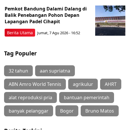
Pemkot Bandung Dalami Dalang di
Balik Penebangan Pohon Depan
Lapangan Padel Cihapit
Berita Utama
Jumat, 7 Agu 2026 - 16:52
Tag Populer
32 tahun
aan supriatna
ABN Amro World Tennis
agrikulur
AHRT
alat reproduksi pria
bantuan pemerintah
banyak pelanggar
Bogor
Bruno Matos