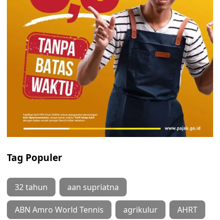
Tag Populer
32 tahun
aan supriatna
ABN Amro World Tennis
agrikulur
AHRT