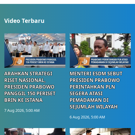
Video Terbaru
ARAHKAN STRATEGI
MENTERI ESDM SEBUT
RISET NASIONAL,
PRESIDEN PRABOWO
PRESIDEN PRABOWO
PERINTAHKAN PLN
PANGGIL 150 PERISET
SEGERA ATASI
BRIN KE ISTANA
PEMADAMAN DI
SEJUMLAH WILAYAH
7 Aug 2026, 5:00 AM
6 Aug 2026, 5:00 AM