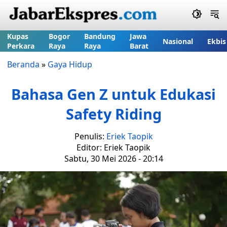
Kupas
Bogor
Bandung
Jawa
Nasional
Ekbis
Perkara
Raya
Raya
Barat
Beranda
»
Gaya Hidup
Bahasa Gen Z untuk Edukasi
Safety Riding
Penulis:
Eriek Taopik
Editor: Eriek Taopik
Sabtu, 30 Mei 2026 - 20:14