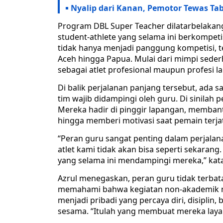
Nyalip dari Kanan, Pemotor Tewas Ta
Program DBL Super Teacher dilatarbelakangi
student-athlete yang selama ini berkompeti
tidak hanya menjadi panggung kompetisi, tet
Aceh hingga Papua. Mulai dari mimpi seder
sebagai atlet profesional maupun profesi la
Di balik perjalanan panjang tersebut, ada s
tim wajib didampingi oleh guru. Di sinilah 
Mereka hadir di pinggir lapangan, memban
hingga memberi motivasi saat pemain terjatu
“Peran guru sangat penting dalam perjalan
atlet kami tidak akan bisa seperti sekaran
yang selama ini mendampingi mereka,” kata
Azrul menegaskan, peran guru tidak terbat
memahami bahwa kegiatan non-akademik m
menjadi pribadi yang percaya diri, disipli
sesama. “Itulah yang membuat mereka layak