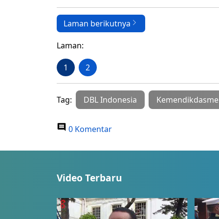
Laman berikutnya
Laman:
1
2
Tag:
DBL Indonesia
Kemendikdasme
0 Komentar
Video Terbaru