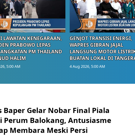
I LAWATAN KENEGARAAN,
GENJOT TRANSISI ENERGI,
DEN PRABOWO LEPAS
WAPRES GIBRAN JAJAL
RANGKATAN PM THAILAND
LANGSUNG MOTOR LISTRI
NUD HALIM
BUATAN LOKAL DI TANGER
26, 5:00 AM
4 Aug 2026, 5:00 AM
 Baper Gelar Nobar Final Piala
di Perum Balokang, Antusiasme
ap Membara Meski Persi