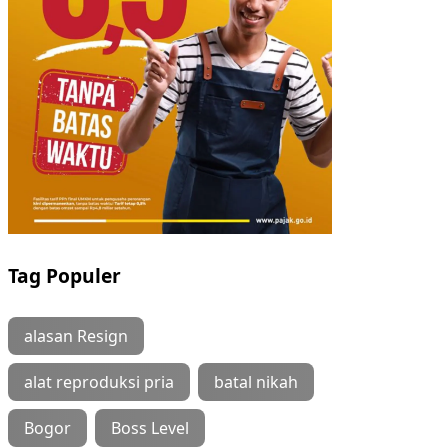
Tag Populer
alasan Resign
alat reproduksi pria
batal nikah
Bogor
Boss Level