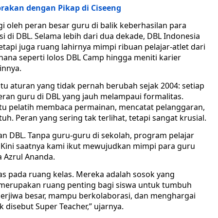
brakan dengan Pikap di Ciseeng
 oleh peran besar guru di balik keberhasilan para
si di DBL. Selama lebih dari dua dekade, DBL Indonesia
api juga ruang lahirnya mimpi ribuan pelajar-atlet dari
hana seperti lolos DBL Camp hingga meniti karier
innya.
atu aturan yang tidak pernah berubah sejak 2004: setiap
peran guru di DBL yang jauh melampaui formalitas.
tu pelatih membaca permainan, mencatat pelanggaran,
h. Peran yang sering tak terlihat, tetapi sangat krusial.
an DBL. Tanpa guru-guru di sekolah, program pelajar
g. Kini saatnya kami ikut mewujudkan mimpi para guru
 Azrul Ananda.
as pada ruang kelas. Mereka adalah sosok yang
erupakan ruang penting bagi siswa untuk tumbuh
n, berjiwa besar, mampu berkolaborasi, dan menghargai
 disebut Super Teacher,” ujarnya.