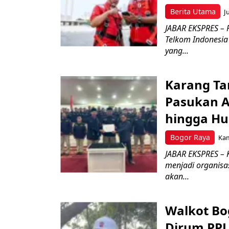
Berita Utama
J
JABAR EKSPRES – 
Telkom Indonesia 
yang...
Karang Ta
Pasukan Ad
hingga Hu
Bogor Raya
Kam
JABAR EKSPRES – 
menjadi organisa
akan...
Walkot Bo
Dirum PPJ