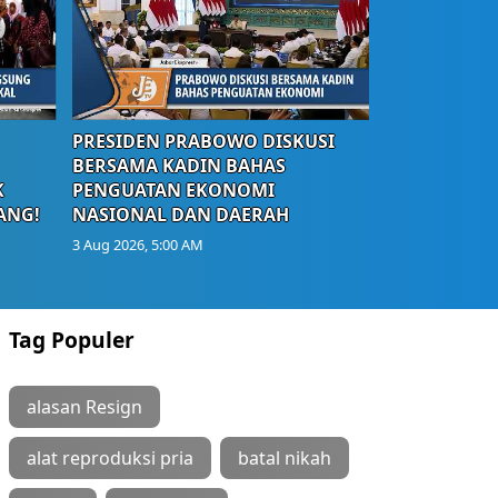
PRESIDEN PRABOWO DISKUSI
BERSAMA KADIN BAHAS
K
PENGUATAN EKONOMI
ANG!
NASIONAL DAN DAERAH
3 Aug 2026, 5:00 AM
Tag Populer
alasan Resign
alat reproduksi pria
batal nikah