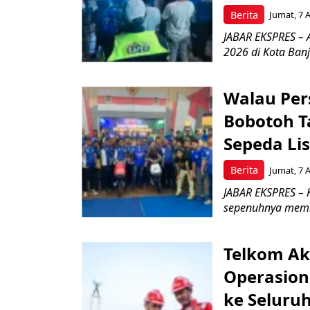
Berita
Jumat, 7 
JABAR EKSPRES – 
2026 di Kota Ban
Walau Pers
Bobotoh T
Sepeda Lis
Berita
Jumat, 7 
JABAR EKSPRES – K
sepenuhnya memb
Telkom Ak
Operasion
ke Seluru