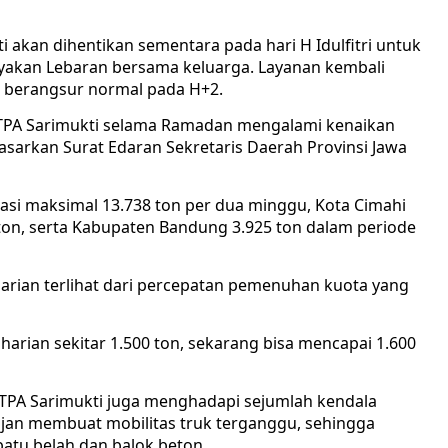
 akan dihentikan sementara pada hari H Idulfitri untuk
yakan Lebaran bersama keluarga. Layanan kembali
n berangsur normal pada H+2.
e TPA Sarimukti selama Ramadan mengalami kenaikan
sarkan Surat Edaran Sekretaris Daerah Provinsi Jawa
asi maksimal 13.738 ton per dua minggu, Kota Cimahi
ton, serta Kabupaten Bandung 3.925 ton dalam periode
arian terlihat dari percepatan pemenuhan kuota yang
arian sekitar 1.500 ton, sekarang bisa mencapai 1.600
 TPA Sarimukti juga menghadapi sejumlah kendala
 hujan membuat mobilitas truk terganggu, sehingga
tu belah dan balok beton.