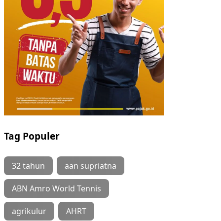
Tag Populer
32 tahun
aan supriatna
ABN Amro World Tennis
agrikulur
AHRT