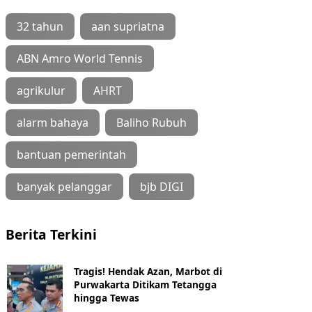
32 tahun
aan supriatna
ABN Amro World Tennis
agrikulur
AHRT
alarm bahaya
Baliho Rubuh
bantuan pemerintah
banyak pelanggar
bjb DIGI
Berita Terkini
Tragis! Hendak Azan, Marbot di
Purwakarta Ditikam Tetangga
hingga Tewas