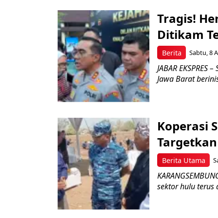
Tragis! H
Ditikam T
Berita
Sabtu, 8 A
JABAR EKSPRES – S
Jawa Barat berini
Koperasi 
Targetka
Berita Utama
S
KARANGSEMBUNG –
sektor hulu terus