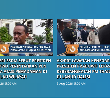
RI ESDM SEBUT PRESIDEN
AKHIRI LAWATAN KENEGAR
OWO PERINTAHKAN PLN
PRESIDEN PRABOWO LEPA
A ATASI PEMADAMAN DI
KEBERANGKATAN PM THAI
LAH WILAYAH
DI LANUD HALIM
26, 5:00 AM
5 Aug 2026, 5:00 AM