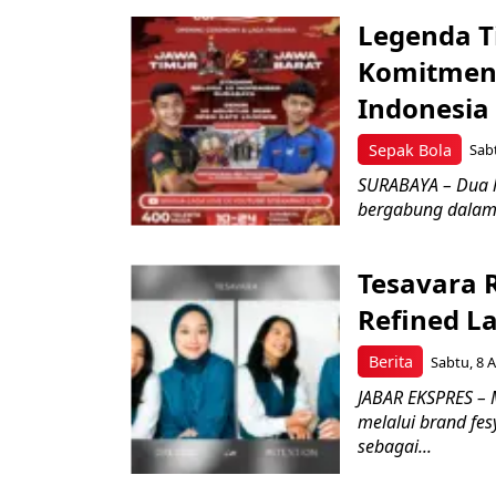
Legenda T
Komitmen 
Indonesia
Sepak Bola
Sabt
SURABAYA – Dua l
bergabung dalam 
Tesavara 
Refined L
Berita
Sabtu, 8 A
JABAR EKSPRES – M
melalui brand fe
sebagai...