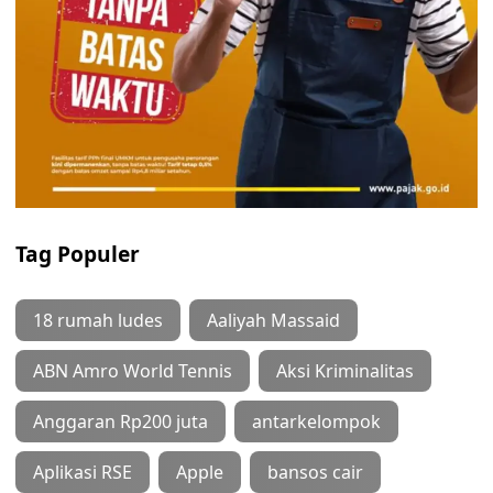
Tag Populer
18 rumah ludes
Aaliyah Massaid
ABN Amro World Tennis
Aksi Kriminalitas
Anggaran Rp200 juta
antarkelompok
Aplikasi RSE
Apple
bansos cair