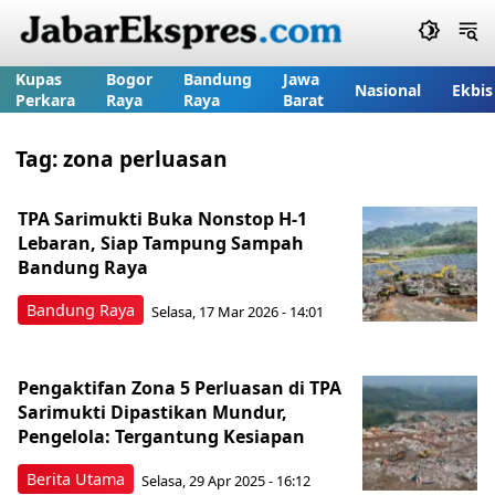
Kupas
Bogor
Bandung
Jawa
Nasional
Ekbis
Perkara
Raya
Raya
Barat
Tag:
zona perluasan
TPA Sarimukti Buka Nonstop H-1
Lebaran, Siap Tampung Sampah
Bandung Raya
Bandung Raya
Selasa, 17 Mar 2026 - 14:01
Pengaktifan Zona 5 Perluasan di TPA
Sarimukti Dipastikan Mundur,
Pengelola: Tergantung Kesiapan
Berita Utama
Selasa, 29 Apr 2025 - 16:12