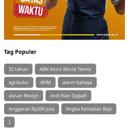
Tag Populer
32 tahun
ABN Amro World Tennis
agrikulur
AHM
alarm bahaya
alasan Resign
Andi Rian Djajadi
Anggaran Rp200 juta
Angka Kematian Bayi
]