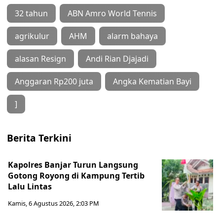
32 tahun
ABN Amro World Tennis
agrikulur
AHM
alarm bahaya
alasan Resign
Andi Rian Djajadi
Anggaran Rp200 juta
Angka Kematian Bayi
]
Berita Terkini
Kapolres Banjar Turun Langsung
Gotong Royong di Kampung Tertib
Lalu Lintas
Kamis, 6 Agustus 2026, 2:03 PM