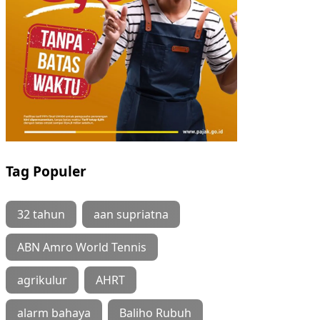
Tag Populer
32 tahun
aan supriatna
ABN Amro World Tennis
agrikulur
AHRT
alarm bahaya
Baliho Rubuh