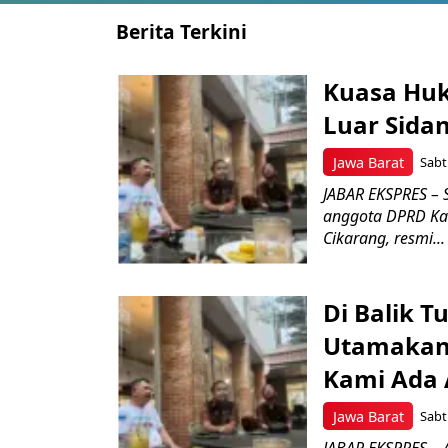
Berita Terkini
Kuasa Hu
Luar Sidan
Jawa Barat
Sabt
JABAR EKSPRES – 
anggota DPRD Kab
Cikarang, resmi...
Di Balik 
Utamakan
Kami Ada A
Jawa Barat
Sabt