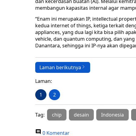
dan kecerdasan buatan (AI). Melalui kemitra
membangun kapasitas internal agar mampu 
“Enam ini merupakan IP, intellectual propert
kedua internet of things, ketiga terkait d
appliances, yang dua lagi kita bisa pilih a
vehicle, dan quantum computing, dan yang l
Danantara, sehingga ini IP-nya akan dipega
Laman berikutnya
Laman:
1
2
Tag:
chip
desain
Indonesia
0 Komentar