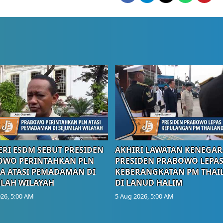
RI ESDM SEBUT PRESIDEN
AKHIRI LAWATAN KENEGAR
OWO PERINTAHKAN PLN
PRESIDEN PRABOWO LEPA
A ATASI PEMADAMAN DI
KEBERANGKATAN PM THAI
LAH WILAYAH
DI LANUD HALIM
26, 5:00 AM
5 Aug 2026, 5:00 AM