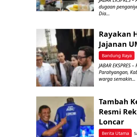
JABAR EKSPRES –
dugaan penganiya
Dia...
Rayakan H
Jajanan 
Bandung Raya
JABAR EKSPRES – 
Parahyangan, Kab
warga semakin...
Tambah Ke
Resmi Rekr
Loncar
Berita Utama
S