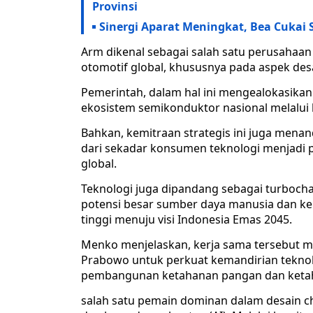
Provinsi
Sinergi Aparat Meningkat, Bea Cukai S
Arm dikenal sebagai salah satu perusahaa
otomotif global, khususnya pada aspek des
Pemerintah, dalam hal ini mengealokasika
ekosistem semikonduktor nasional melalui 
Bahkan, kemitraan strategis ini juga mena
dari sekadar konsumen teknologi menjadi p
global.
Teknologi juga dipandang sebagai turboc
potensi besar sumber daya manusia dan ke
tinggi menuju visi Indonesia Emas 2045.
Menko menjelaskan, kerja sama tersebut me
Prabowo untuk perkuat kemandirian teknol
pembangunan ketahanan pangan dan ketah
salah satu pemain dominan dalam desain chi