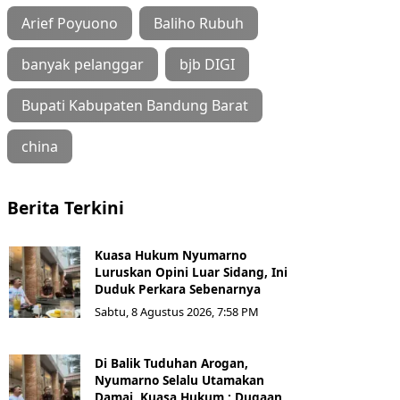
Arief Poyuono
Baliho Rubuh
banyak pelanggar
bjb DIGI
Bupati Kabupaten Bandung Barat
china
Berita Terkini
Kuasa Hukum Nyumarno
Luruskan Opini Luar Sidang, Ini
Duduk Perkara Sebenarnya ​
Sabtu, 8 Agustus 2026, 7:58 PM
Di Balik Tuduhan Arogan,
Nyumarno Selalu Utamakan
Damai, Kuasa Hukum : Dugaan