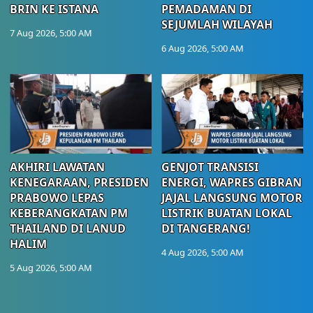
BRIN KE ISTANA
PEMADAMAN DI
SEJUMLAH WILAYAH
7 Aug 2026, 5:00 AM
6 Aug 2026, 5:00 AM
AKHIRI LAWATAN
GENJOT TRANSISI
KENEGARAAN, PRESIDEN
ENERGI, WAPRES GIBRAN
PRABOWO LEPAS
JAJAL LANGSUNG MOTOR
KEBERANGKATAN PM
LISTRIK BUATAN LOKAL
THAILAND DI LANUD
DI TANGERANG!
HALIM
4 Aug 2026, 5:00 AM
5 Aug 2026, 5:00 AM