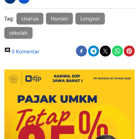
Tag:
cisarua
Hunian
Longsor
sekolah
0 Komentar