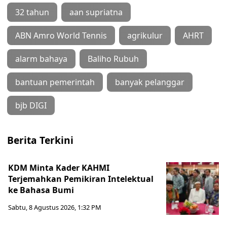
32 tahun
aan supriatna
ABN Amro World Tennis
agrikulur
AHRT
alarm bahaya
Baliho Rubuh
bantuan pemerintah
banyak pelanggar
bjb DIGI
Berita Terkini
KDM Minta Kader KAHMI
Terjemahkan Pemikiran Intelektual
ke Bahasa Bumi
Sabtu, 8 Agustus 2026, 1:32 PM