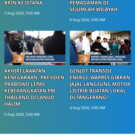
BRIN KE ISTANA
PEMADAMAN DI
SEJUMLAH WILAYAH
7 Aug 2026, 5:00 AM
6 Aug 2026, 5:00 AM
AKHIRI LAWATAN
GENJOT TRANSISI
KENEGARAAN, PRESIDEN
ENERGI, WAPRES GIBRAN
PRABOWO LEPAS
JAJAL LANGSUNG MOTOR
KEBERANGKATAN PM
LISTRIK BUATAN LOKAL
THAILAND DI LANUD
DI TANGERANG!
HALIM
4 Aug 2026, 5:00 AM
5 Aug 2026, 5:00 AM