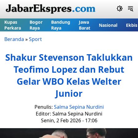
Kupas
Bogor
Bandung
Jawa
Nasional
Ekbis
Perkara
Raya
Raya
Barat
Beranda
»
Sport
Shakur Stevenson Taklukkan
Teofimo Lopez dan Rebut
Gelar WBO Kelas Welter
Junior
Penulis:
Salma Sepina Nurdini
Editor: Salma Sepina Nurdini
Senin, 2 Feb 2026 - 17:06