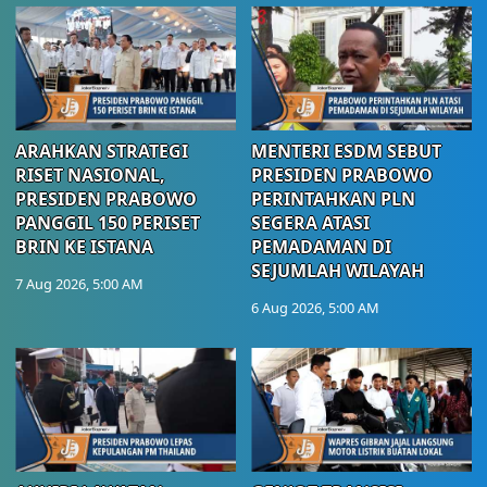
ARAHKAN STRATEGI
MENTERI ESDM SEBUT
RISET NASIONAL,
PRESIDEN PRABOWO
PRESIDEN PRABOWO
PERINTAHKAN PLN
PANGGIL 150 PERISET
SEGERA ATASI
BRIN KE ISTANA
PEMADAMAN DI
SEJUMLAH WILAYAH
7 Aug 2026, 5:00 AM
6 Aug 2026, 5:00 AM