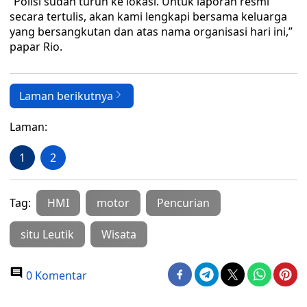
“Polisi sudah turun ke lokasi. Untuk laporan resmi
secara tertulis, akan kami lengkapi bersama keluarga
yang bersangkutan dan atas nama organisasi hari ini,”
papar Rio.
Laman berikutnya
Laman:
1
2
Tag:
HMI
motor
Pencurian
situ Leutik
Wisata
0 Komentar