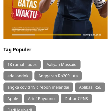
Tag Populer
18 rumah ludes
Aaliyah Massaid
ade londok
Anggaran Rp200 juta
angka covid 19 cirebon melandai
Aplikasi RSE
Apple
Arief Poyuono
Daftar CPNS
Dedi Mulyadi