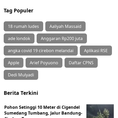
Tag Populer
18 rumah ludes
Aaliyah Massaid
ade londok
Anggaran Rp200 juta
angka covid 19 cirebon melandai
Aplikasi RSE
Apple
Arief Poyuono
Daftar CPNS
Dedi Mulyadi
Berita Terkini
Pohon Setinggi 10 Meter di Cigendel
Sumedang Tumbang, Jalur Bandung-