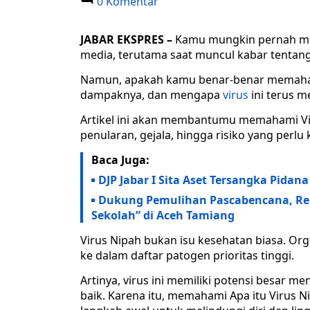
0 Komentar
JABAR EKSPRES –
Kamu mungkin pernah mend
media, terutama saat muncul kabar tentan
Namun, apakah kamu benar-benar memahami
dampaknya, dan mengapa
virus
ini terus 
Artikel ini akan membantumu memahami Viru
penularan, gejala, hingga risiko yang perl
Baca Juga:
DJP Jabar I Sita Aset Tersangka Pidan
Dukung Pemulihan Pascabencana, Rela
Sekolah” di Aceh Tamiang
Virus Nipah bukan isu kesehatan biasa. Or
ke dalam daftar patogen prioritas tinggi.
Artinya, virus ini memiliki potensi besar m
baik. Karena itu, memahami Apa itu Virus