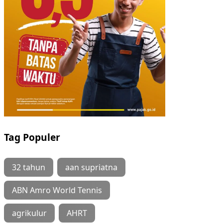
Tag Populer
32 tahun
aan supriatna
ABN Amro World Tennis
agrikulur
AHRT