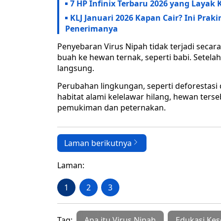
7 HP Infinix Terbaru 2026 yang Layak
KLJ Januari 2026 Kapan Cair? Ini Prak
Penerimanya
Penyebaran Virus Nipah tidak terjadi secara
buah ke hewan ternak, seperti babi. Setela
langsung.
Perubahan lingkungan, seperti deforestasi 
habitat alami kelelawar hilang, hewan ters
pemukiman dan peternakan.
Laman berikutnya
Laman:
1
2
3
Tag:
Apa itu Virus Nipah
Edukasi Ke