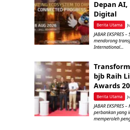
Depan AI, 
Digital
Berita Utama
J
JABAR EKSPRES – 
mendorong transfo
International...
Transform
bjb Raih 
Awards 2
Berita Utama
J
JABAR EKSPRES –
perbankan yang i
memperoleh peng