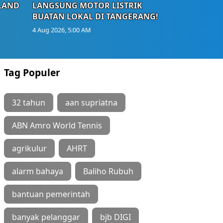
LAND
LANGSUNG MOTOR LISTRIK
BUATAN LOKAL DI TANGERANG!
4 Aug 2026, 5:00 AM
Tag Populer
32 tahun
aan supriatna
ABN Amro World Tennis
agrikulur
AHRT
alarm bahaya
Baliho Rubuh
bantuan pemerintah
banyak pelanggar
bjb DIGI