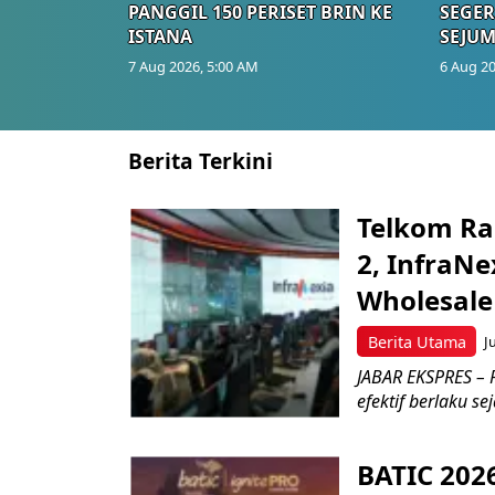
PANGGIL 150 PERISET BRIN KE
SEGER
ISTANA
SEJUM
7 Aug 2026, 5:00 AM
6 Aug 20
Berita Terkini
Telkom Ra
2, InfraNe
Wholesale
Berita Utama
J
JABAR EKSPRES – P
efektif berlaku se
BATIC 202