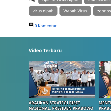
virus nipah
Wabah Virus
zoonos
0 Komentar
Video Terbaru
ARAHKAN STRATEGI RISET
MENTE
NASIONAL, PRESIDEN PRABOWO
PRAB