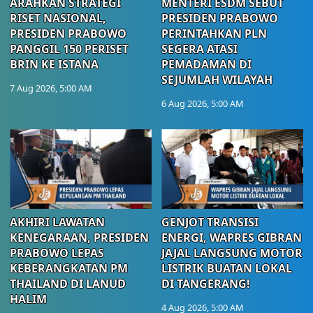
ARAHKAN STRATEGI
MENTERI ESDM SEBUT
RISET NASIONAL,
PRESIDEN PRABOWO
PRESIDEN PRABOWO
PERINTAHKAN PLN
PANGGIL 150 PERISET
SEGERA ATASI
BRIN KE ISTANA
PEMADAMAN DI
SEJUMLAH WILAYAH
7 Aug 2026, 5:00 AM
6 Aug 2026, 5:00 AM
AKHIRI LAWATAN
GENJOT TRANSISI
KENEGARAAN, PRESIDEN
ENERGI, WAPRES GIBRAN
PRABOWO LEPAS
JAJAL LANGSUNG MOTOR
KEBERANGKATAN PM
LISTRIK BUATAN LOKAL
THAILAND DI LANUD
DI TANGERANG!
HALIM
4 Aug 2026, 5:00 AM