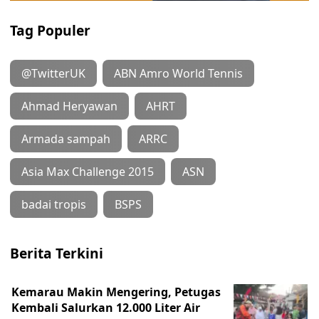
Tag Populer
@TwitterUK
ABN Amro World Tennis
Ahmad Heryawan
AHRT
Armada sampah
ARRC
Asia Max Challenge 2015
ASN
badai tropis
BSPS
Berita Terkini
Kemarau Makin Mengering, Petugas
Kembali Salurkan 12.000 Liter Air