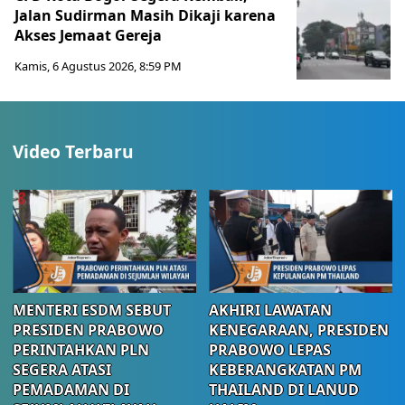
Jalan Sudirman Masih Dikaji karena
Akses Jemaat Gereja
Kamis, 6 Agustus 2026, 8:59 PM
Video Terbaru
MENTERI ESDM SEBUT
AKHIRI LAWATAN
PRESIDEN PRABOWO
KENEGARAAN, PRESIDEN
PERINTAHKAN PLN
PRABOWO LEPAS
SEGERA ATASI
KEBERANGKATAN PM
PEMADAMAN DI
THAILAND DI LANUD