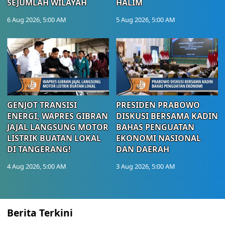
SEJUMLAH WILAYAH
HALIM
6 Aug 2026, 5:00 AM
5 Aug 2026, 5:00 AM
GENJOT TRANSISI
PRESIDEN PRABOWO
ENERGI, WAPRES GIBRAN
DISKUSI BERSAMA KADIN
JAJAL LANGSUNG MOTOR
BAHAS PENGUATAN
LISTRIK BUATAN LOKAL
EKONOMI NASIONAL
DI TANGERANG!
DAN DAERAH
4 Aug 2026, 5:00 AM
3 Aug 2026, 5:00 AM
Berita Terkini