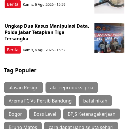
Berita
Kamis, 6 Agu 2026 - 15:59
Ungkap Dua Kasus Manipulasi Data,
Polda Jabar Tetapkan Tiga
Tersangka
Berita
Kamis, 6 Agu 2026 - 15:52
Tag Populer
alasan Resign
alat reproduksi pria
Arema FC Vs Persib Bandung
batal nikah
Bogor
Boss Level
BPJS Ketenagakerjaan
Bruno Matos
cara dapat uang sejuta sehari