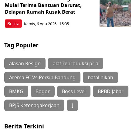
Mulai Terima Bantuan Darurat,
Delapan Rumah Rusak Berat
Berita
Kamis, 6 Agu 2026 - 15:35
Tag Populer
alasan Resign
alat reproduksi pria
Arema FC Vs Persib Bandung
batal nikah
BMKG
Bogor
Boss Level
BPBD Jabar
BPJS Ketenagakerjaan
]
Berita Terkini