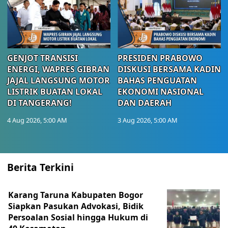
GENJOT TRANSISI
PRESIDEN PRABOWO
ENERGI, WAPRES GIBRAN
DISKUSI BERSAMA KADIN
JAJAL LANGSUNG MOTOR
BAHAS PENGUATAN
LISTRIK BUATAN LOKAL
EKONOMI NASIONAL
DI TANGERANG!
DAN DAERAH
4 Aug 2026, 5:00 AM
3 Aug 2026, 5:00 AM
Berita Terkini
Karang Taruna Kabupaten Bogor
Siapkan Pasukan Advokasi, Bidik
Persoalan Sosial hingga Hukum di