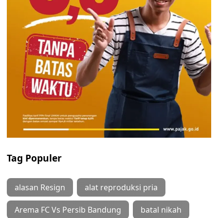
Tag Populer
alasan Resign
alat reproduksi pria
Arema FC Vs Persib Bandung
batal nikah