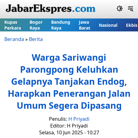
Kupas
Bogor
Bandung
Jawa
Nasional
Ekbis
Perkara
Raya
Raya
Barat
Beranda
»
Berita
Warga Sariwangi
Parongpong Keluhkan
Gelapnya Tanjakan Endog,
Harapkan Penerangan Jalan
Umum Segera Dipasang
Penulis:
H Priyadi
Editor: H Priyadi
Selasa, 10 Jun 2025 - 10:27