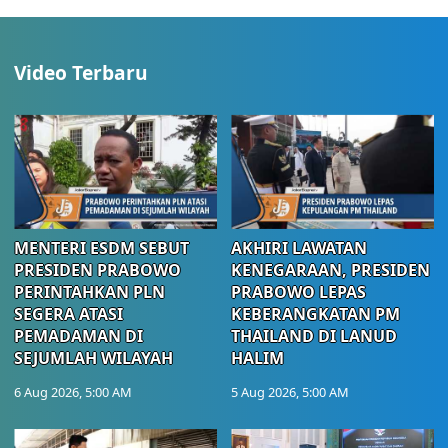
Video Terbaru
MENTERI ESDM SEBUT
AKHIRI LAWATAN
PRESIDEN PRABOWO
KENEGARAAN, PRESIDEN
PERINTAHKAN PLN
PRABOWO LEPAS
SEGERA ATASI
KEBERANGKATAN PM
PEMADAMAN DI
THAILAND DI LANUD
SEJUMLAH WILAYAH
HALIM
6 Aug 2026, 5:00 AM
5 Aug 2026, 5:00 AM