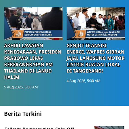
AKHIRI LAWATAN
GENJOT TRANSISI
KENEGARAAN, PRESIDEN
ENERGI, WAPRES GIBRAN
PRABOWO LEPAS
JAJAL LANGSUNG MOTOR
KEBERANGKATAN PM
LISTRIK BUATAN LOKAL
THAILAND DI LANUD
DI TANGERANG!
HALIM
4 Aug 2026, 5:00 AM
5 Aug 2026, 5:00 AM
Berita Terkini