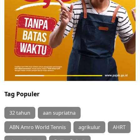
Tag Populer
32 tahun
aan supriatna
ABN Amro World Tennis
agrikulur
AHRT