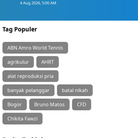
4 Aug 2026, 5:00 AM
Tag Populer
ABN Amro World Tennis
agrikulur
AHRT
alat reproduksi pria
banyak pelanggar
batal nikah
Bogor
Bruno Matos
CFD
Chikita Fawzi