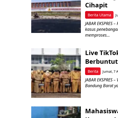
Cihapit
Berita Utama
J
JABAR EKSPRES – 
kasus penebangan
memproses...
Live TikT
Berbuntut
Berita
Jumat, 7 
JABAR EKSPRES – 
Bandung Barat ya
Mahasiswa