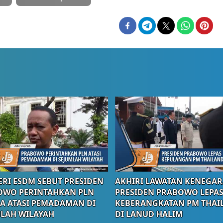
RI ESDM SEBUT PRESIDEN
AKHIRI LAWATAN KENEGAR
OWO PERINTAHKAN PLN
PRESIDEN PRABOWO LEPA
A ATASI PEMADAMAN DI
KEBERANGKATAN PM THAI
LAH WILAYAH
DI LANUD HALIM