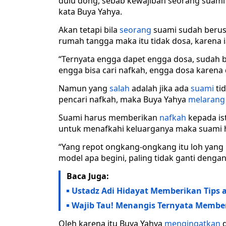
dulu dong, sebab kewajiban seorang suami
kata Buya Yahya.
Akan tetapi bila
seorang
suami sudah berusa
rumah tangga maka itu tidak dosa, karena
“Ternyata engga dapet engga dosa, sudah b
engga bisa cari nafkah, engga dosa karena
Namun yang
salah
adalah jika ada
suami
ti
pencari nafkah, maka Buya Yahya
melarang
Suami harus memberikan
nafkah
kepada ist
untuk menafkahi keluarganya maka suami 
“Yang repot ongkang-ongkang itu loh yang kur
model apa begini, paling tidak ganti denga
Baca Juga:
Ustadz Adi Hidayat Memberikan Tips
Wajib Tau! Menangis Ternyata Member
Oleh karena itu Buya Yahya
mengingatkan
d