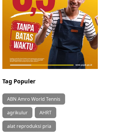
Tag Populer
ABN Amro World Tennis
agrikulur
AHRT
alat reproduksi pria