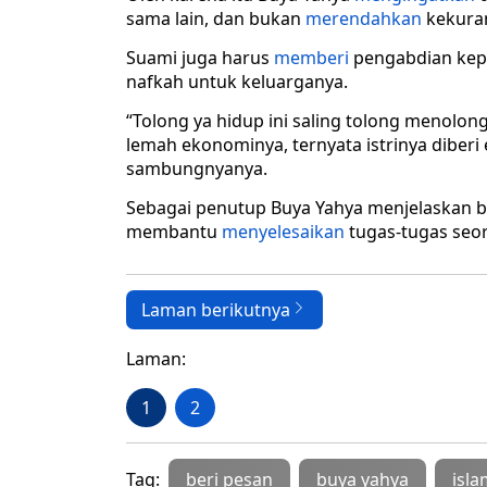
sama lain, dan bukan
merendahkan
kekura
Suami juga harus
memberi
pengabdian kepa
nafkah untuk keluarganya.
“Tolong ya hidup ini saling tolong menolon
lemah ekonominya, ternyata istrinya diber
sambungnyanya.
Sebagai penutup Buya Yahya menjelaskan
membantu
menyelesaikan
tugas-tugas seor
Laman berikutnya
Laman:
1
2
Tag:
beri pesan
buya yahya
isla