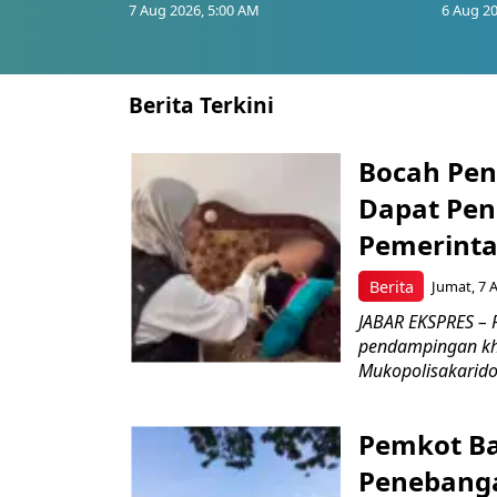
7 Aug 2026, 5:00 AM
6 Aug 20
Berita Terkini
Bocah Pen
Dapat Pen
Pemerint
Berita
Jumat, 7 
JABAR EKSPRES –
pendampingan khu
Mukopolisakaridosi
Pemkot Ba
Penebang