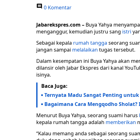
0 Komentar
Jabarekspres.com –
Buya Yahya menyampa
menganggur, kemudian justru sang
istri
yan
Sebagai kepala
rumah tangga
seorang sua
jangan sampai
melalaikan
tugas tersebut.
Dalam kesempatan ini Buya Yahya akan m
dilansir oleh Jabar Ekspres dari kanal YouT
isinya.
Baca Juga:
Ternyata Madu Sangat Penting untuk T
Bagaimana Cara Mengqodho Sholat? I
Menurut Buya Yahya, seorang suami harus
kepala rumah tangga adalah
memberikan
n
“Kalau memang anda sebagai seorang suam