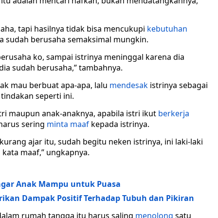
 itu adalah mencari nafkah, bukan mendatangkannya,”
ha, tapi hasilnya tidak bisa mencukupi
kebutuhan
 ia sudah berusaha semaksimal mungkin.
erusaha ko, sampai istrinya meninggal karena dia
 dia sudah berusaha,” tambahnya.
dak mau berbuat apa-apa, lalu
mendesak
istrinya sebagai
tindakan seperti ini.
ri maupun anak-anaknya, apabila istri ikut
berkerja
harus sering
minta maaf
kepada istrinya.
ang ajar itu, sudah begitu neken istrinya, ini laki-laki
n kata maaf,” ungkapnya.
 agar Anak Mampu untuk Puasa
ikan Dampak Positif Terhadap Tubuh dan Pikiran
alam rumah tangga itu harus saling
menolong
satu