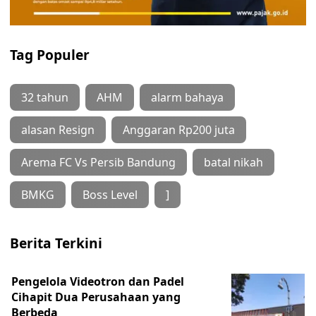
Tag Populer
32 tahun
AHM
alarm bahaya
alasan Resign
Anggaran Rp200 juta
Arema FC Vs Persib Bandung
batal nikah
BMKG
Boss Level
]
Berita Terkini
Pengelola Videotron dan Padel
Cihapit Dua Perusahaan yang
Berbeda