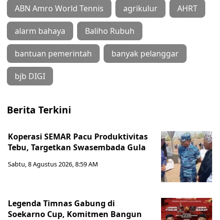
ABN Amro World Tennis
agrikulur
AHRT
alarm bahaya
Baliho Rubuh
bantuan pemerintah
banyak pelanggar
bjb DIGI
Berita Terkini
Koperasi SEMAR Pacu Produktivitas
Tebu, Targetkan Swasembada Gula
Sabtu, 8 Agustus 2026, 8:59 AM
Legenda Timnas Gabung di
Soekarno Cup, Komitmen Bangun