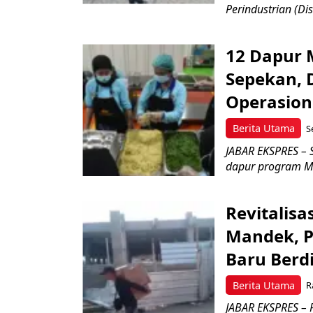
Perindustrian (Dis
12 Dapur M
Sepekan, 
Operasion
Berita Utama
S
JABAR EKSPRES – 
dapur program Ma
Revitalisa
Mandek, P
Baru Berdi
Berita Utama
R
JABAR EKSPRES – P