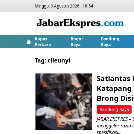
Minggu, 9 Agustus 2026 - 18:54
Kupas
Bogor
Bandung
Perkara
Raya
Raya
Tag:
cileunyi
Satlantas 
Katapang 
Brong Disi
Bandung Raya
JABAR EKSPRES – S
menggelar razia 
spesifikasi...