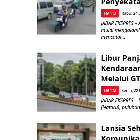
Penyekata
Berita
Rabu, 24 
JABAR EKSPRES – A
mulai mengalami 
mencatat...
Libur Pan
Kendaraa
Melalui GT
Berita
Senin, 22 
JABAR EKSPRES – 
(Nataru), puluha
Lansia Seh
Komunikas