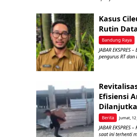
Kasus Cile
Rutin Dat
Bandung Raya
JABAR EKSPRES – B
pengurus RT dan 
Revitalisa
Efisiensi 
Dilanjutk
Berita
Jumat, 12 
JABAR EKSPRES – K
saat ini terhenti