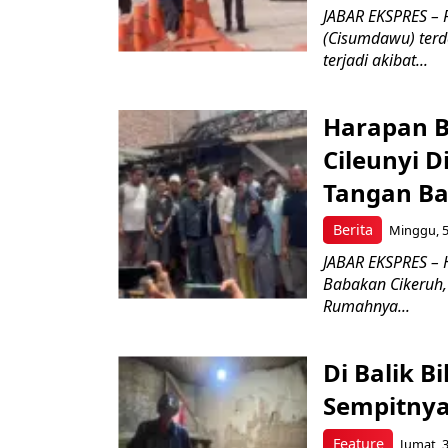
JABAR EKSPRES – 
(Cisumdawu) terd
terjadi akibat...
Harapan B
Cileunyi 
Tangan Ba
Berita
Minggu, 5
JABAR EKSPRES – 
Babakan Cikeruh,
Rumahnya...
Di Balik B
Sempitny
Feature
Jumat, 3