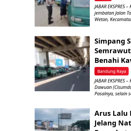
JABAR EKSPRES – 
jembatan Jalan T
Wetan, Kecamatan
Simpang S
Semrawut
Benahi K
Bandung Raya
JABAR EKSPRES – 
Dawuan (Cisumdaw
Pasalnya, selain 
Arus Lalu 
Jelang Nat