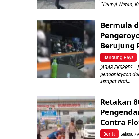
Cileunyi Wetan, K
Bermula d
Pengeroyo
Berujung
Bandung Raya
JABAR EKSPRES – 
penganiayaan da
sempat viral...
Retakan 8
Pengendar
Contra Fl
Berita
Selasa, 7 