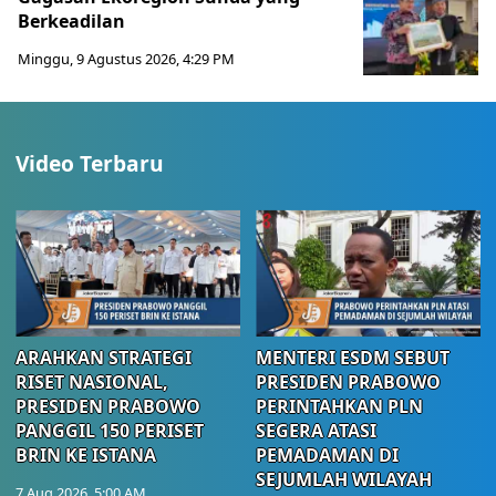
Berkeadilan
Minggu, 9 Agustus 2026, 4:29 PM
Video Terbaru
ARAHKAN STRATEGI
MENTERI ESDM SEBUT
RISET NASIONAL,
PRESIDEN PRABOWO
PRESIDEN PRABOWO
PERINTAHKAN PLN
PANGGIL 150 PERISET
SEGERA ATASI
BRIN KE ISTANA
PEMADAMAN DI
SEJUMLAH WILAYAH
7 Aug 2026, 5:00 AM