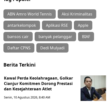
ABN Amro World Tennis
Aksi Kriminalitas
antarkelompok
Aplikasi RSE
Apple
bansos cair
banyak pelanggar
BIAF
Daftar CPNS
Dedi Mulyadi
Berita Terkini
Kawal Perda Keolahragaan, Golkar
Cianjur Komitmen Dorong Prestasi
dan Kesejahteraan Atlet
Senin, 10 Agustus 2026, 8:40 AM