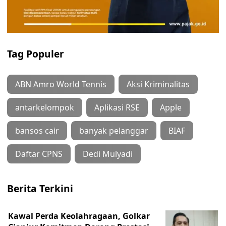
Tag Populer
ABN Amro World Tennis
Aksi Kriminalitas
antarkelompok
Aplikasi RSE
Apple
bansos cair
banyak pelanggar
BIAF
Daftar CPNS
Dedi Mulyadi
Berita Terkini
Kawal Perda Keolahragaan, Golkar