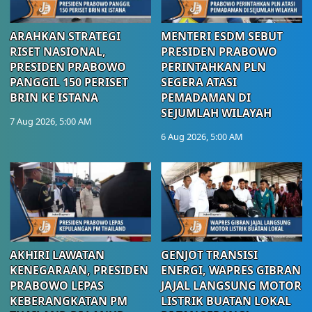
ARAHKAN STRATEGI
MENTERI ESDM SEBUT
RISET NASIONAL,
PRESIDEN PRABOWO
PRESIDEN PRABOWO
PERINTAHKAN PLN
PANGGIL 150 PERISET
SEGERA ATASI
BRIN KE ISTANA
PEMADAMAN DI
SEJUMLAH WILAYAH
7 Aug 2026, 5:00 AM
6 Aug 2026, 5:00 AM
AKHIRI LAWATAN
GENJOT TRANSISI
KENEGARAAN, PRESIDEN
ENERGI, WAPRES GIBRAN
PRABOWO LEPAS
JAJAL LANGSUNG MOTOR
KEBERANGKATAN PM
LISTRIK BUATAN LOKAL