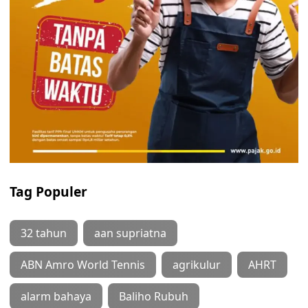
Tag Populer
32 tahun
aan supriatna
ABN Amro World Tennis
agrikulur
AHRT
alarm bahaya
Baliho Rubuh