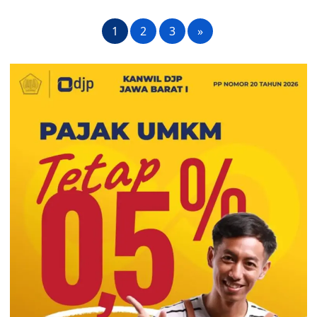
1
2
3
»