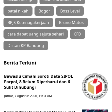
batal nikah
Bogor
Boss Level
BPJS Ketenagakerjaan
Bruno Matos
cara dapat uang sejuta sehari
CFD
Distan KP Bandung
Berita Terkini
Bawaslu Cimahi Soroti Data SIPOL
Parpol, 8 Belum Diperbarui dan 6
Sulit Dihubungi
Jumat, 7 Agustus 2026, 11:31 AM