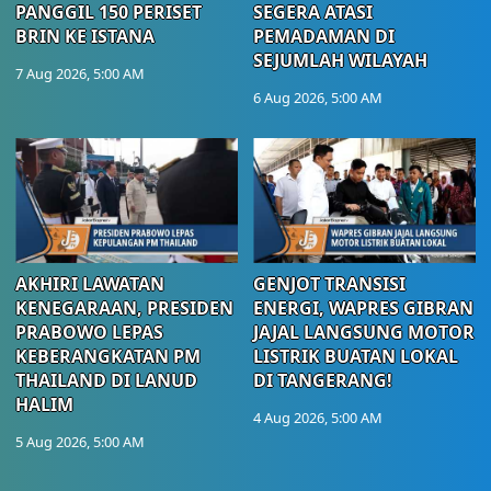
PANGGIL 150 PERISET
SEGERA ATASI
BRIN KE ISTANA
PEMADAMAN DI
SEJUMLAH WILAYAH
7 Aug 2026, 5:00 AM
6 Aug 2026, 5:00 AM
AKHIRI LAWATAN
GENJOT TRANSISI
KENEGARAAN, PRESIDEN
ENERGI, WAPRES GIBRAN
PRABOWO LEPAS
JAJAL LANGSUNG MOTOR
KEBERANGKATAN PM
LISTRIK BUATAN LOKAL
THAILAND DI LANUD
DI TANGERANG!
HALIM
4 Aug 2026, 5:00 AM
5 Aug 2026, 5:00 AM