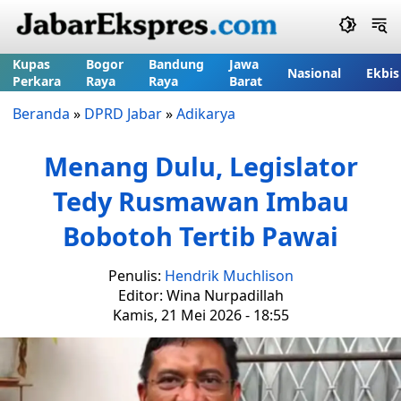
Kupas
Bogor
Bandung
Jawa
Nasional
Ekbis
Perkara
Raya
Raya
Barat
Beranda
»
DPRD Jabar
»
Adikarya
Menang Dulu, Legislator
Tedy Rusmawan Imbau
Bobotoh Tertib Pawai
Penulis:
Hendrik Muchlison
Editor: Wina Nurpadillah
Kamis, 21 Mei 2026 - 18:55