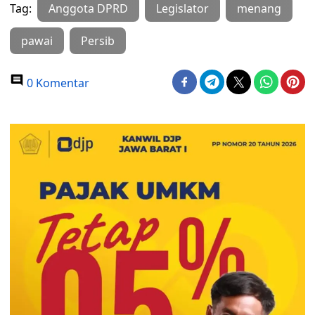
Tag:
Anggota DPRD
Legislator
menang
pawai
Persib
0 Komentar