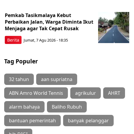
Pemkab Tasikmalaya Kebut
Perbaikan Jalan, Warga Diminta Ikut
Menjaga agar Tak Cepat Rusak
Berita
Jumat, 7 Agu 2026 - 18:35
Tag Populer
32 tahun
aan supriatna
ABN Amro World Tennis
agrikulur
AHRT
alarm bahaya
Baliho Rubuh
bantuan pemerintah
banyak pelanggar