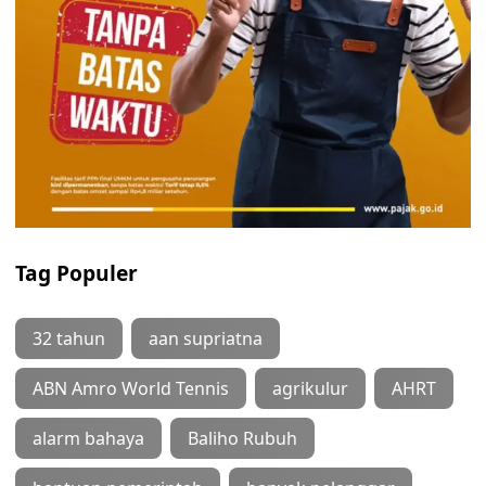
Tag Populer
32 tahun
aan supriatna
ABN Amro World Tennis
agrikulur
AHRT
alarm bahaya
Baliho Rubuh