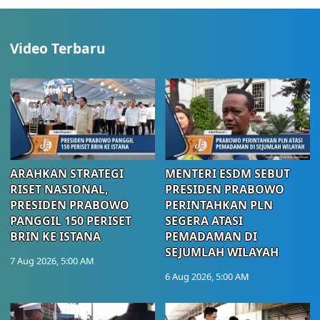
Video Terbaru
ARAHKAN STRATEGI
MENTERI ESDM SEBUT
RISET NASIONAL,
PRESIDEN PRABOWO
PRESIDEN PRABOWO
PERINTAHKAN PLN
PANGGIL 150 PERISET
SEGERA ATASI
BRIN KE ISTANA
PEMADAMAN DI
SEJUMLAH WILAYAH
7 Aug 2026, 5:00 AM
6 Aug 2026, 5:00 AM