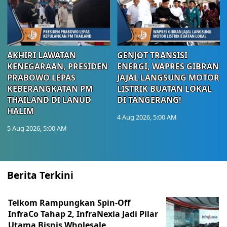
AKHIRI LAWATAN
GENJOT TRANSISI
KENEGARAAN, PRESIDEN
ENERGI, WAPRES GIBRAN
PRABOWO LEPAS
JAJAL LANGSUNG MOTOR
KEBERANGKATAN PM
LISTRIK BUATAN LOKAL
THAILAND DI LANUD
DI TANGERANG!
HALIM
4 Aug 2026, 5:00 AM
5 Aug 2026, 5:00 AM
Berita Terkini
Telkom Rampungkan Spin-Off
InfraCo Tahap 2, InfraNexia Jadi Pilar
Utama Bisnis Wholesale