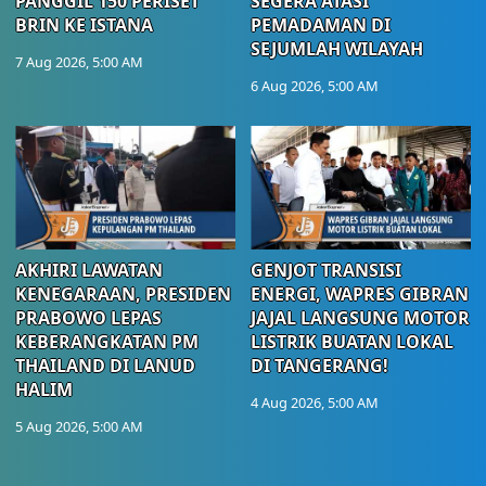
PANGGIL 150 PERISET
SEGERA ATASI
BRIN KE ISTANA
PEMADAMAN DI
SEJUMLAH WILAYAH
7 Aug 2026, 5:00 AM
6 Aug 2026, 5:00 AM
AKHIRI LAWATAN
GENJOT TRANSISI
KENEGARAAN, PRESIDEN
ENERGI, WAPRES GIBRAN
PRABOWO LEPAS
JAJAL LANGSUNG MOTOR
KEBERANGKATAN PM
LISTRIK BUATAN LOKAL
THAILAND DI LANUD
DI TANGERANG!
HALIM
4 Aug 2026, 5:00 AM
5 Aug 2026, 5:00 AM