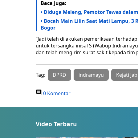
Baca Juga:
Diduga Meleng, Pemotor Tewas dalam 
Bocah Main Lilin Saat Mati Lampu, 3
Bogor
“Jadi telah dilakukan pemeriksaan terhada
untuk tersangka inisal S (Wabup Indramayu)
dan telah mengirim surat sakit kepada tim 
Tag:
DPRD
indramayu
Kejati Jab
0 Komentar
Video Terbaru