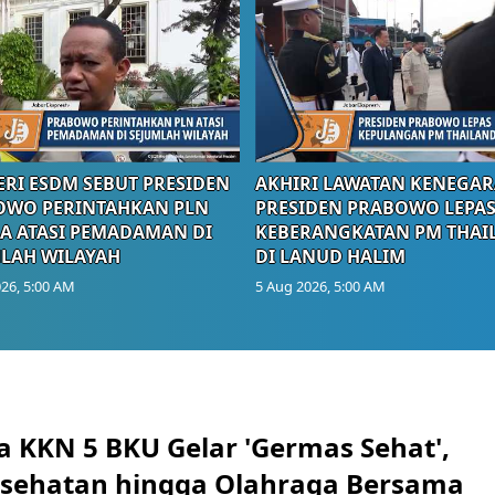
RI ESDM SEBUT PRESIDEN
AKHIRI LAWATAN KENEGAR
OWO PERINTAHKAN PLN
PRESIDEN PRABOWO LEPA
A ATASI PEMADAMAN DI
KEBERANGKATAN PM THAI
LAH WILAYAH
DI LANUD HALIM
26, 5:00 AM
5 Aug 2026, 5:00 AM
 KKN 5 BKU Gelar 'Germas Sehat',
esehatan hingga Olahraga Bersama