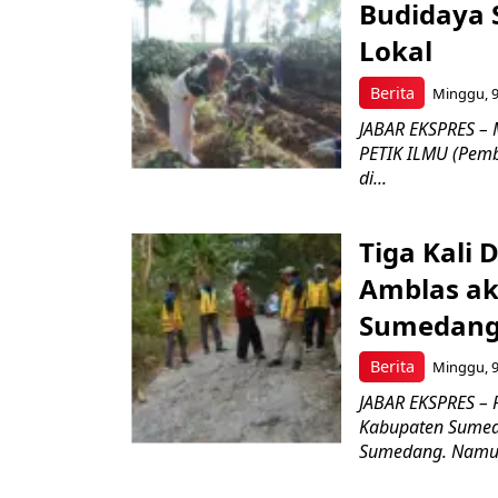
Budidaya 
Lokal
Berita
Minggu, 9
JABAR EKSPRES – 
PETIK ILMU (Pembe
di...
Tiga Kali 
Amblas ak
Sumedang 
Berita
Minggu, 9
JABAR EKSPRES – 
Kabupaten Sumed
Sumedang. Namun