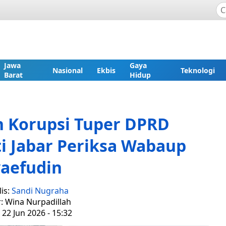
Jawa
Gaya
Nasional
Ekbis
Teknologi
Barat
Hidup
 Korupsi Tuper DPRD
i Jabar Periksa Wabaup
yaefudin
is:
Sandi Nugraha
r: Wina Nurpadillah
 22 Jun 2026 - 15:32