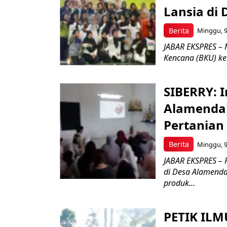
Lansia di
Berita
Minggu, 9
JABAR EKSPRES – M
Kencana (BKU) ke
SIBERRY: I
Alamendah
Pertanian
Berita
Minggu, 9
JABAR EKSPRES – P
di Desa Alamend
produk...
PETIK ILM