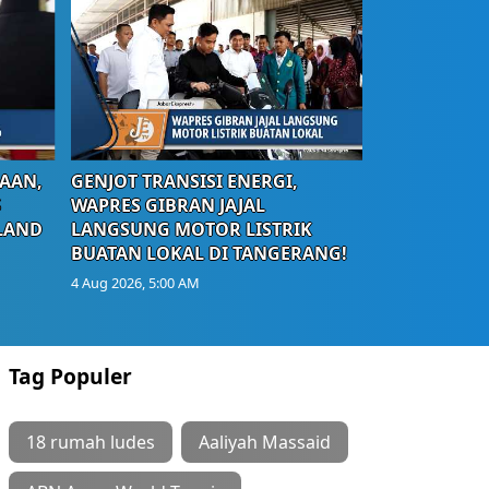
AAN,
GENJOT TRANSISI ENERGI,
S
WAPRES GIBRAN JAJAL
LAND
LANGSUNG MOTOR LISTRIK
BUATAN LOKAL DI TANGERANG!
4 Aug 2026, 5:00 AM
Tag Populer
18 rumah ludes
Aaliyah Massaid