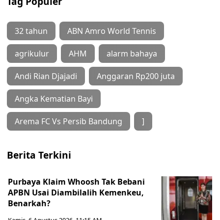
Tag Populer
32 tahun
ABN Amro World Tennis
agrikulur
AHM
alarm bahaya
Andi Rian Djajadi
Anggaran Rp200 juta
Angka Kematian Bayi
Arema FC Vs Persib Bandung
]
Berita Terkini
Purbaya Klaim Whoosh Tak Bebani
APBN Usai Diambilalih Kemenkeu,
Benarkah?