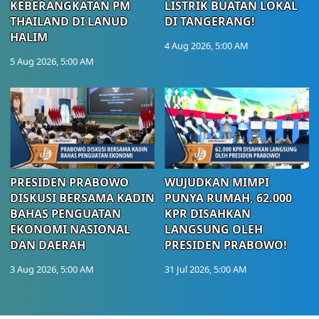
KEBERANGKATAN PM
LISTRIK BUATAN LOKAL
THAILAND DI LANUD
DI TANGERANG!
HALIM
4 Aug 2026, 5:00 AM
5 Aug 2026, 5:00 AM
PRESIDEN PRABOWO
WUJUDKAN MIMPI
DISKUSI BERSAMA KADIN
PUNYA RUMAH, 62.000
BAHAS PENGUATAN
KPR DISAHKAN
EKONOMI NASIONAL
LANGSUNG OLEH
DAN DAERAH
PRESIDEN PRABOWO!
3 Aug 2026, 5:00 AM
31 Jul 2026, 5:00 AM