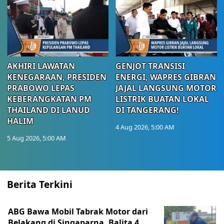
AKHIRI LAWATAN
GENJOT TRANSISI
KENEGARAAN, PRESIDEN
ENERGI, WAPRES GIBRAN
PRABOWO LEPAS
JAJAL LANGSUNG MOTOR
KEBERANGKATAN PM
LISTRIK BUATAN LOKAL
THAILAND DI LANUD
DI TANGERANG!
HALIM
4 Aug 2026, 5:00 AM
5 Aug 2026, 5:00 AM
Berita Terkini
ABG Bawa Mobil Tabrak Motor dari
Belakang di Singaparna, Balita 4