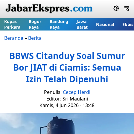
Kupas
Bogor
Bandung
Jawa
Nasional
Ekbis
Perkara
Raya
Raya
Barat
Beranda
»
Berita
BBWS Citanduy Soal Sumur
Bor JIAT di Ciamis: Semua
Izin Telah Dipenuhi
Penulis:
Cecep Herdi
Editor: Sri Maulani
Kamis, 4 Jun 2026 - 13:48