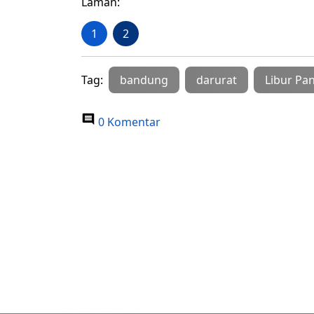
Laman:
1
2
Tag:
bandung
darurat
Libur Pa
0 Komentar