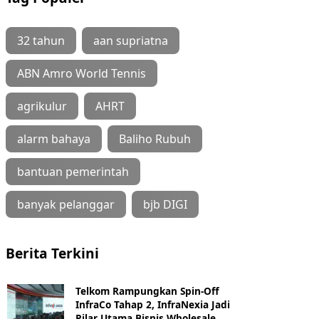
32 tahun
aan supriatna
ABN Amro World Tennis
agrikulur
AHRT
alarm bahaya
Baliho Rubuh
bantuan pemerintah
banyak pelanggar
bjb DIGI
Berita Terkini
Telkom Rampungkan Spin-Off
InfraCo Tahap 2, InfraNexia Jadi
Pilar Utama Bisnis Wholesale