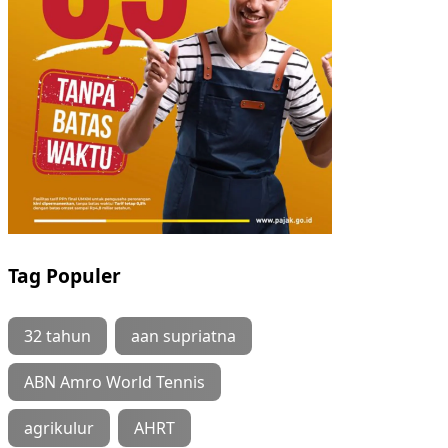
Tag Populer
32 tahun
aan supriatna
ABN Amro World Tennis
agrikulur
AHRT