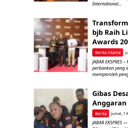
International...
Transform
bjb Raih 
Awards 2
Berita Utama
J
JABAR EKSPRES –
perbankan yang i
memperoleh peng
Gibas Des
Anggaran 
Berita
Jumat, 7 
JABAR EKSPRES — 