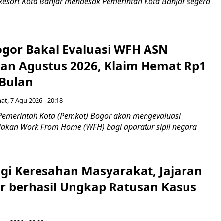
 Resort Kota Banjar mendesak Pemerintah Kota Banjar segera
gor Bakal Evaluasi WFH ASN
an Agustus 2026, Klaim Hemat Rp1
 Bulan
at, 7 Agu 2026 - 20:18
Pemerintah Kota (Pemkot) Bogor akan mengevaluasi
jakan Work From Home (WFH) bagi aparatur sipil negara
gi Keresahan Masyarakat, Jajaran
ar berhasil Ungkap Ratusan Kasus
n