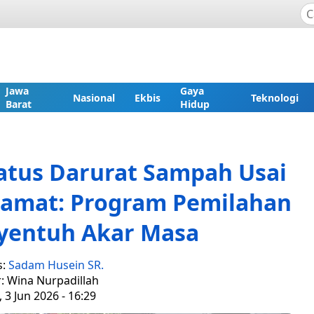
Jawa
Gaya
Nasional
Ekbis
Teknologi
Barat
Hidup
atus Darurat Sampah Usai
gamat: Program Pemilahan
yentuh Akar Masa
s:
Sadam Husein SR.
r: Wina Nurpadillah
 3 Jun 2026 - 16:29