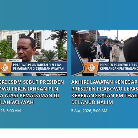
RI ESDM SEBUT PRESIDEN
AKHIRI LAWATAN KENEGAR
OWO PERINTAHKAN PLN
PRESIDEN PRABOWO LEPA
A ATASI PEMADAMAN DI
KEBERANGKATAN PM THAI
LAH WILAYAH
DI LANUD HALIM
26, 5:00 AM
5 Aug 2026, 5:00 AM