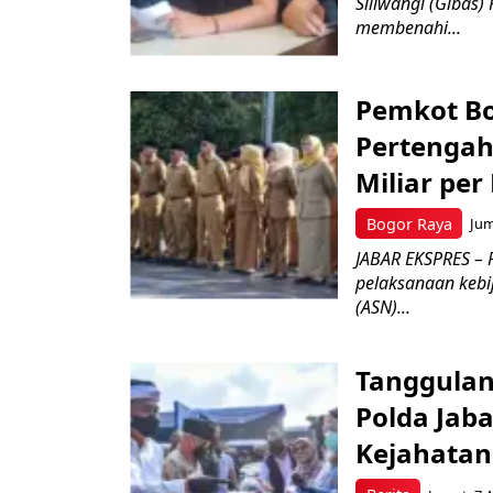
Siliwangi (Gibas)
membenahi...
Pemkot Bo
Pertengah
Miliar per
Bogor Raya
Jum
JABAR EKSPRES – 
pelaksanaan kebi
(ASN)...
Tanggulan
Polda Jab
Kejahata