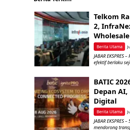
Telkom Ra
2, InfraNe
Wholesale
Berita Utama
J
JABAR EKSPRES – P
efektif berlaku se
BATIC 202
Depan AI, 
Digital
Berita Utama
J
JABAR EKSPRES – 
mendorong transfo