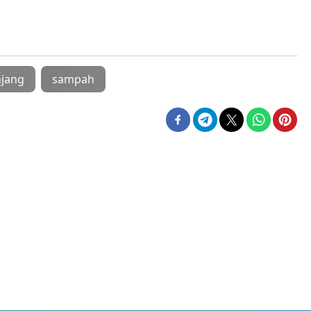
njang
sampah