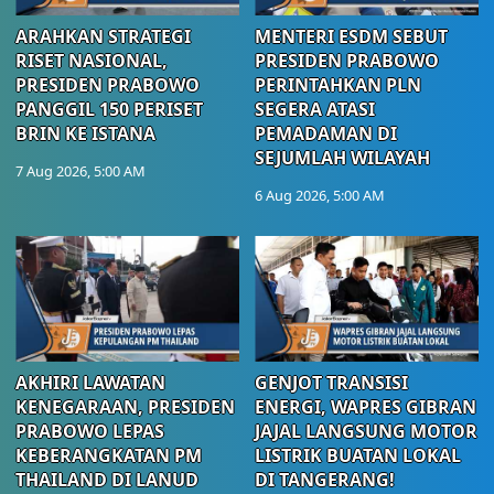
ARAHKAN STRATEGI
MENTERI ESDM SEBUT
RISET NASIONAL,
PRESIDEN PRABOWO
PRESIDEN PRABOWO
PERINTAHKAN PLN
PANGGIL 150 PERISET
SEGERA ATASI
BRIN KE ISTANA
PEMADAMAN DI
SEJUMLAH WILAYAH
7 Aug 2026, 5:00 AM
6 Aug 2026, 5:00 AM
AKHIRI LAWATAN
GENJOT TRANSISI
KENEGARAAN, PRESIDEN
ENERGI, WAPRES GIBRAN
PRABOWO LEPAS
JAJAL LANGSUNG MOTOR
KEBERANGKATAN PM
LISTRIK BUATAN LOKAL
THAILAND DI LANUD
DI TANGERANG!