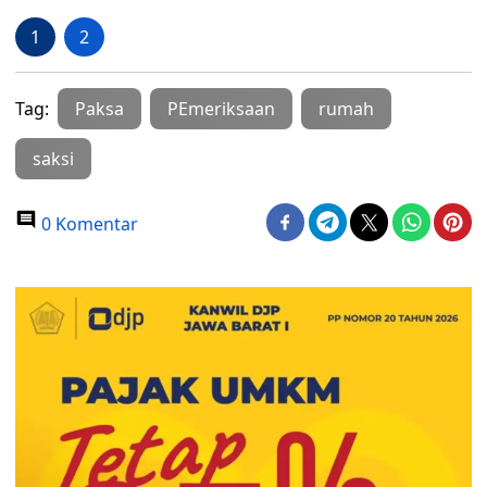
1
2
Tag:
Paksa
PEmeriksaan
rumah
saksi
0 Komentar