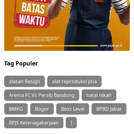
Tag Populer
alasan Resign
alat reproduksi pria
Arema FC Vs Persib Bandung
batal nikah
BMKG
Bogor
Boss Level
BPBD Jabar
BPJS Ketenagakerjaan
]