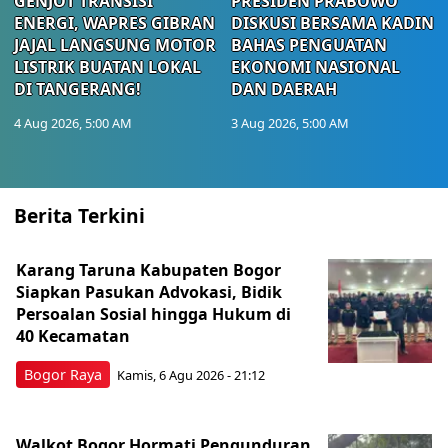
GENJOT TRANSISI
PRESIDEN PRABOWO
ENERGI, WAPRES GIBRAN
DISKUSI BERSAMA KADIN
JAJAL LANGSUNG MOTOR
BAHAS PENGUATAN
LISTRIK BUATAN LOKAL
EKONOMI NASIONAL
DI TANGERANG!
DAN DAERAH
4 Aug 2026, 5:00 AM
3 Aug 2026, 5:00 AM
Berita Terkini
Karang Taruna Kabupaten Bogor
Siapkan Pasukan Advokasi, Bidik
Persoalan Sosial hingga Hukum di
40 Kecamatan
Bogor Raya
Kamis, 6 Agu 2026 - 21:12
Walkot Bogor Hormati Pengunduran