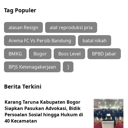
Tag Populer
alasan Resign
alat reproduksi pria
Arema FC Vs Persib Bandung
batal nikah
BMKG
Bogor
Boss Level
BPBD Jabar
BPJS Ketenagakerjaan
]
Berita Terkini
Karang Taruna Kabupaten Bogor
Siapkan Pasukan Advokasi, Bidik
Persoalan Sosial hingga Hukum di
40 Kecamatan