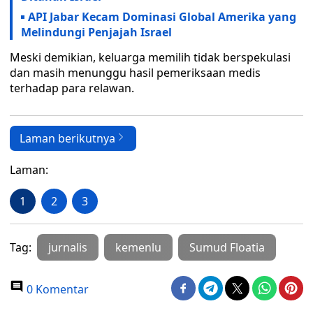
API Jabar Kecam Dominasi Global Amerika yang
Melindungi Penjajah Israel
Meski demikian, keluarga memilih tidak berspekulasi
dan masih menunggu hasil pemeriksaan medis
terhadap para relawan.
Laman berikutnya
Laman:
1
2
3
Tag:
jurnalis
kemenlu
Sumud Floatia
0 Komentar