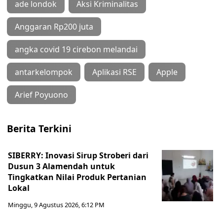
ade londok
Aksi Kriminalitas
Anggaran Rp200 juta
angka covid 19 cirebon melandai
antarkelompok
Aplikasi RSE
Apple
Arief Poyuono
Berita Terkini
SIBERRY: Inovasi Sirup Stroberi dari
Dusun 3 Alamendah untuk
Tingkatkan Nilai Produk Pertanian
Lokal
Minggu, 9 Agustus 2026, 6:12 PM