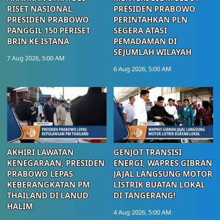
RISET NASIONAL,
PRESIDEN PRABOWO
PRESIDEN PRABOWO
PERINTAHKAN PLN
PANGGIL 150 PERISET
SEGERA ATASI
BRIN KE ISTANA
PEMADAMAN DI
SEJUMLAH WILAYAH
7 Aug 2026, 5:00 AM
6 Aug 2026, 5:00 AM
AKHIRI LAWATAN
GENJOT TRANSISI
KENEGARAAN, PRESIDEN
ENERGI, WAPRES GIBRAN
PRABOWO LEPAS
JAJAL LANGSUNG MOTOR
KEBERANGKATAN PM
LISTRIK BUATAN LOKAL
THAILAND DI LANUD
DI TANGERANG!
HALIM
4 Aug 2026, 5:00 AM