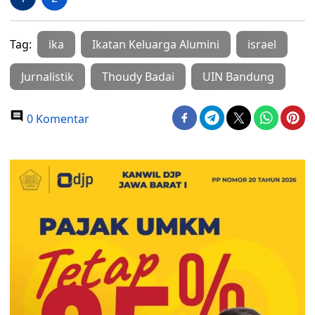
Tag:
ika
Ikatan Keluarga Alumini
israel
Jurnalistik
Thoudy Badai
UIN Bandung
0 Komentar