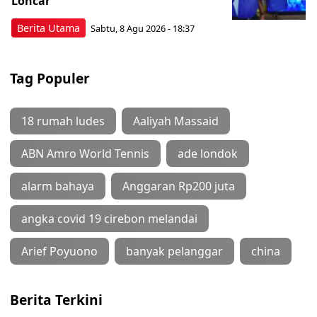
Loncar
Berita Utama
Sabtu, 8 Agu 2026 - 18:37
Tag Populer
18 rumah ludes
Aaliyah Massaid
ABN Amro World Tennis
ade londok
alarm bahaya
Anggaran Rp200 juta
angka covid 19 cirebon melandai
Arief Poyuono
banyak pelanggar
china
Berita Terkini