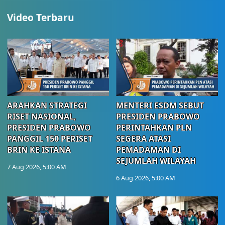
Video Terbaru
ARAHKAN STRATEGI
MENTERI ESDM SEBUT
RISET NASIONAL,
PRESIDEN PRABOWO
PRESIDEN PRABOWO
PERINTAHKAN PLN
PANGGIL 150 PERISET
SEGERA ATASI
BRIN KE ISTANA
PEMADAMAN DI
SEJUMLAH WILAYAH
7 Aug 2026, 5:00 AM
6 Aug 2026, 5:00 AM