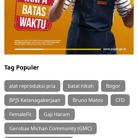
Tag Populer
alat reproduksi pria
batal nikah
Bogor
BPJS Ketenagakerjaan
Bruno Matos
CFD
FemaleFit
Gaji Haram
Gerobax Michan Community (GMC)