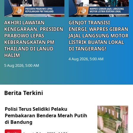
AKHIRI LAWATAN
GENJOT TRANSISI
KENEGARAAN, PRESIDEN
ENERGI, WAPRES GIBRAN
PRABOWO LEPAS
JAJAL LANGSUNG MOTOR
KEBERANGKATAN PM
LISTRIK BUATAN LOKAL
THAILAND DI LANUD
DI TANGERANG!
HALIM
4 Aug 2026, 5:00 AM
5 Aug 2026, 5:00 AM
Berita Terkini
Polisi Terus Selidiki Pelaku
Pembakaran Bendera Merah Putih
di Bandung