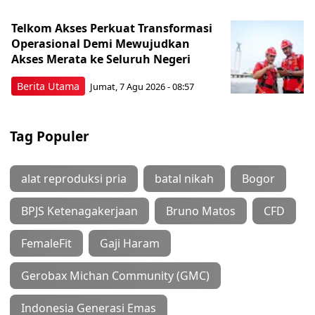
Telkom Akses Perkuat Transformasi
Operasional Demi Mewujudkan
Akses Merata ke Seluruh Negeri
Berita Utama
Jumat, 7 Agu 2026 - 08:57
Tag Populer
alat reproduksi pria
batal nikah
Bogor
BPJS Ketenagakerjaan
Bruno Matos
CFD
FemaleFit
Gaji Haram
Gerobax Michan Community (GMC)
Indonesia Generasi Emas