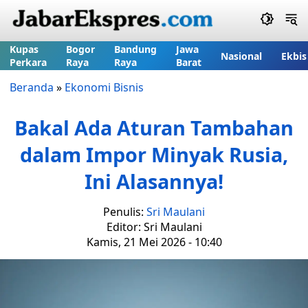
Kupas
Bogor
Bandung
Jawa
Nasional
Ekbis
Perkara
Raya
Raya
Barat
Beranda
»
Ekonomi Bisnis
Bakal Ada Aturan Tambahan
dalam Impor Minyak Rusia,
Ini Alasannya!
Penulis:
Sri Maulani
Editor: Sri Maulani
Kamis, 21 Mei 2026 - 10:40