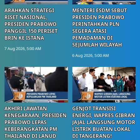
ARAHKAN STRATEGI
MENTERI ESDM SEBUT
RISET NASIONAL,
PRESIDEN PRABOWO
PRESIDEN PRABOWO
PERINTAHKAN PLN
PANGGIL 150 PERISET
SEGERA ATASI
BRIN KE ISTANA
PEMADAMAN DI
SEJUMLAH WILAYAH
7 Aug 2026, 5:00 AM
6 Aug 2026, 5:00 AM
AKHIRI LAWATAN
GENJOT TRANSISI
KENEGARAAN, PRESIDEN
ENERGI, WAPRES GIBRAN
PRABOWO LEPAS
JAJAL LANGSUNG MOTOR
KEBERANGKATAN PM
LISTRIK BUATAN LOKAL
THAILAND DI LANUD
DI TANGERANG!