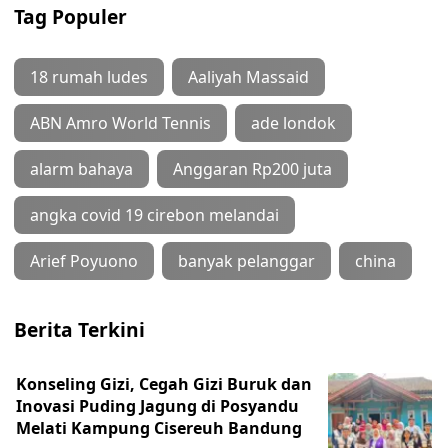
Tag Populer
18 rumah ludes
Aaliyah Massaid
ABN Amro World Tennis
ade londok
alarm bahaya
Anggaran Rp200 juta
angka covid 19 cirebon melandai
Arief Poyuono
banyak pelanggar
china
Berita Terkini
Konseling Gizi, Cegah Gizi Buruk dan
Inovasi Puding Jagung di Posyandu
Melati Kampung Cisereuh Bandung