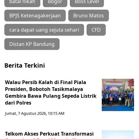
batal nikah
Bogor
Boss Level
BPJS Ketenagakerjaan
Bruno Matos
cara dapat uang sejuta sehari
CFD
Distan KP Bandung
Berita Terkini
Walau Persib Kalah di Final Piala
Presiden, Bobotoh Tasikmalaya
Gembira Bawa Pulang Sepeda Listrik
dari Polres
Jumat, 7 Agustus 2026, 10:15 AM
Telkom Akses Perkuat Transformasi