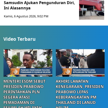
Samsudin Ajukan Pengunduran Diri,
Ini Alasannya
Kamis, 6 Agustus 2026, 9:02 PM
Video Terbaru
MENTERI ESDM SEBUT
AKHIRI LAWATAN
PRESIDEN PRABOWO
KENEGARAAN, PRESIDEN
PERINTAHKAN PLN
PRABOWO LEPAS
SEGERA ATASI
KEBERANGKATAN PM
PEMADAMAN DI
THAILAND DI LANUD
SEJUMLAH WILAYAH
HALIM