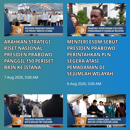
ARAHKAN STRATEGI
MENTERI ESDM SEBUT
RISET NASIONAL,
PRESIDEN PRABOWO
PRESIDEN PRABOWO
PERINTAHKAN PLN
PANGGIL 150 PERISET
SEGERA ATASI
BRIN KE ISTANA
PEMADAMAN DI
SEJUMLAH WILAYAH
7 Aug 2026, 5:00 AM
6 Aug 2026, 5:00 AM