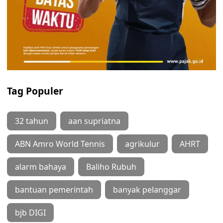
Tag Populer
32 tahun
aan supriatna
ABN Amro World Tennis
agrikulur
AHRT
alarm bahaya
Baliho Rubuh
bantuan pemerintah
banyak pelanggar
bjb DIGI