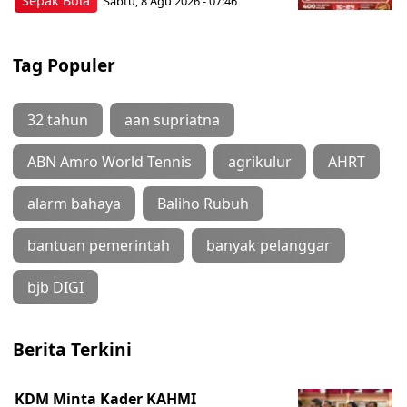
Sepak Bola
Sabtu, 8 Agu 2026 - 07:46
Tag Populer
32 tahun
aan supriatna
ABN Amro World Tennis
agrikulur
AHRT
alarm bahaya
Baliho Rubuh
bantuan pemerintah
banyak pelanggar
bjb DIGI
Berita Terkini
KDM Minta Kader KAHMI