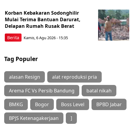
Korban Kebakaran Sodonghilir
Mulai Terima Bantuan Darurat,
Delapan Rumah Rusak Berat
Berita
Kamis, 6 Agu 2026 - 15:35
Tag Populer
alasan Resign
alat reproduksi pria
Arema FC Vs Persib Bandung
batal nikah
BMKG
Bogor
Boss Level
BPBD Jabar
BPJS Ketenagakerjaan
]