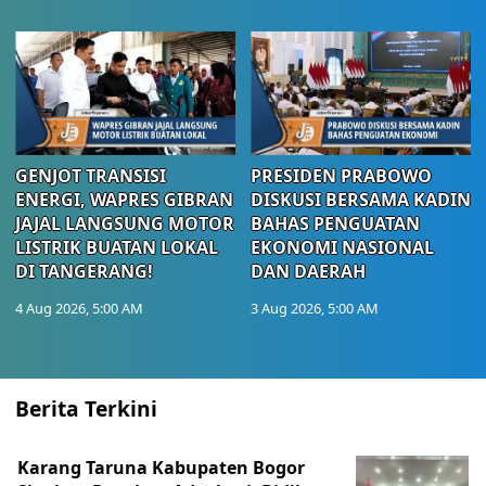
GENJOT TRANSISI
PRESIDEN PRABOWO
ENERGI, WAPRES GIBRAN
DISKUSI BERSAMA KADIN
JAJAL LANGSUNG MOTOR
BAHAS PENGUATAN
LISTRIK BUATAN LOKAL
EKONOMI NASIONAL
DI TANGERANG!
DAN DAERAH
4 Aug 2026, 5:00 AM
3 Aug 2026, 5:00 AM
Berita Terkini
Karang Taruna Kabupaten Bogor