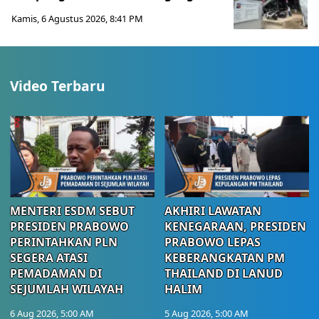
Kamis, 6 Agustus 2026, 8:41 PM
Video Terbaru
MENTERI ESDM SEBUT
AKHIRI LAWATAN
PRESIDEN PRABOWO
KENEGARAAN, PRESIDEN
PERINTAHKAN PLN
PRABOWO LEPAS
SEGERA ATASI
KEBERANGKATAN PM
PEMADAMAN DI
THAILAND DI LANUD
SEJUMLAH WILAYAH
HALIM
6 Aug 2026, 5:00 AM
5 Aug 2026, 5:00 AM