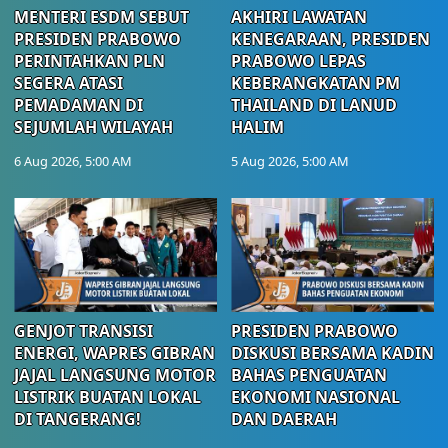
MENTERI ESDM SEBUT
AKHIRI LAWATAN
PRESIDEN PRABOWO
KENEGARAAN, PRESIDEN
PERINTAHKAN PLN
PRABOWO LEPAS
SEGERA ATASI
KEBERANGKATAN PM
PEMADAMAN DI
THAILAND DI LANUD
SEJUMLAH WILAYAH
HALIM
6 Aug 2026, 5:00 AM
5 Aug 2026, 5:00 AM
GENJOT TRANSISI
PRESIDEN PRABOWO
ENERGI, WAPRES GIBRAN
DISKUSI BERSAMA KADIN
JAJAL LANGSUNG MOTOR
BAHAS PENGUATAN
LISTRIK BUATAN LOKAL
EKONOMI NASIONAL
DI TANGERANG!
DAN DAERAH