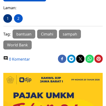
Laman:
1
2
Tag:
bantuan
Cimahi
sampah
World Bank
0 Komentar