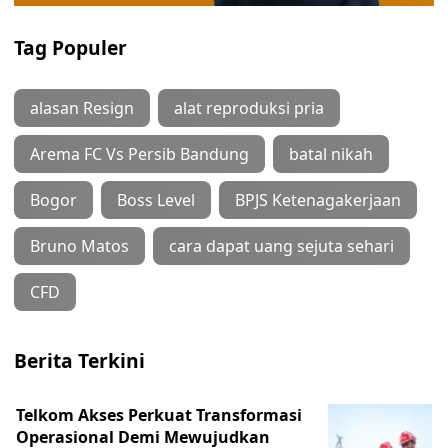
Tag Populer
alasan Resign
alat reproduksi pria
Arema FC Vs Persib Bandung
batal nikah
Bogor
Boss Level
BPJS Ketenagakerjaan
Bruno Matos
cara dapat uang sejuta sehari
CFD
Berita Terkini
Telkom Akses Perkuat Transformasi
Operasional Demi Mewujudkan