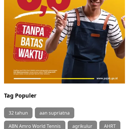
Tag Populer
32 tahun
aan supriatna
ABN Amro World Tennis
agrikulur
AHRT