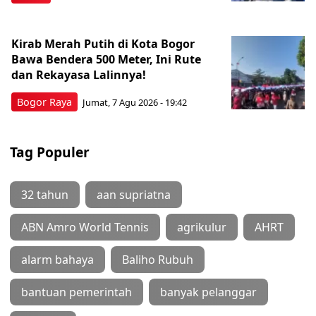
Kirab Merah Putih di Kota Bogor
Bawa Bendera 500 Meter, Ini Rute
dan Rekayasa Lalinnya!
Bogor Raya
Jumat, 7 Agu 2026 - 19:42
Tag Populer
32 tahun
aan supriatna
ABN Amro World Tennis
agrikulur
AHRT
alarm bahaya
Baliho Rubuh
bantuan pemerintah
banyak pelanggar