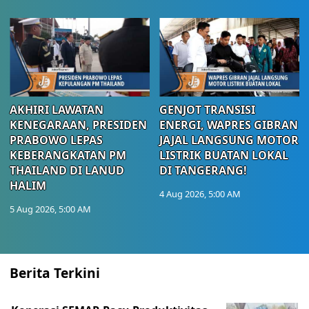
AKHIRI LAWATAN
GENJOT TRANSISI
KENEGARAAN, PRESIDEN
ENERGI, WAPRES GIBRAN
PRABOWO LEPAS
JAJAL LANGSUNG MOTOR
KEBERANGKATAN PM
LISTRIK BUATAN LOKAL
THAILAND DI LANUD
DI TANGERANG!
HALIM
4 Aug 2026, 5:00 AM
5 Aug 2026, 5:00 AM
Berita Terkini