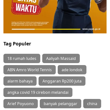
Tag Populer
18 rumah ludes
Aaliyah Massaid
ABN Amro World Tennis
ade londok
alarm bahaya
Anggaran Rp200 juta
angka covid 19 cirebon melandai
Arief Poyuono
banyak pelanggar
china