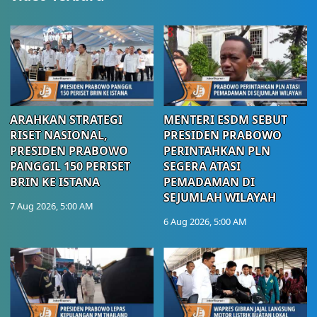
ARAHKAN STRATEGI
MENTERI ESDM SEBUT
RISET NASIONAL,
PRESIDEN PRABOWO
PRESIDEN PRABOWO
PERINTAHKAN PLN
PANGGIL 150 PERISET
SEGERA ATASI
BRIN KE ISTANA
PEMADAMAN DI
SEJUMLAH WILAYAH
7 Aug 2026, 5:00 AM
6 Aug 2026, 5:00 AM