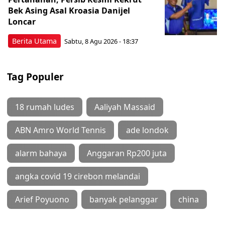
Bek Asing Asal Kroasia Danijel
Loncar
Berita Utama
Sabtu, 8 Agu 2026 - 18:37
Tag Populer
18 rumah ludes
Aaliyah Massaid
ABN Amro World Tennis
ade londok
alarm bahaya
Anggaran Rp200 juta
angka covid 19 cirebon melandai
Arief Poyuono
banyak pelanggar
china