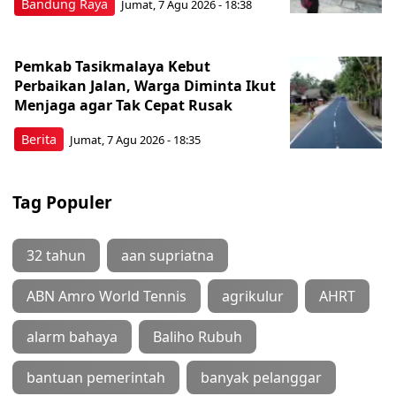
Bandung Raya
Jumat, 7 Agu 2026 - 18:38
Pemkab Tasikmalaya Kebut
Perbaikan Jalan, Warga Diminta Ikut
Menjaga agar Tak Cepat Rusak
Berita
Jumat, 7 Agu 2026 - 18:35
Tag Populer
32 tahun
aan supriatna
ABN Amro World Tennis
agrikulur
AHRT
alarm bahaya
Baliho Rubuh
bantuan pemerintah
banyak pelanggar