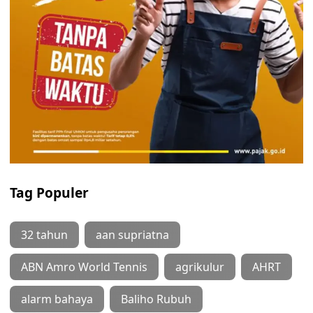
Tag Populer
32 tahun
aan supriatna
ABN Amro World Tennis
agrikulur
AHRT
alarm bahaya
Baliho Rubuh