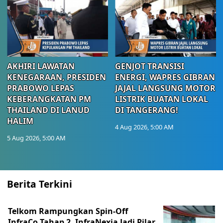
AKHIRI LAWATAN
GENJOT TRANSISI
KENEGARAAN, PRESIDEN
ENERGI, WAPRES GIBRAN
PRABOWO LEPAS
JAJAL LANGSUNG MOTOR
KEBERANGKATAN PM
LISTRIK BUATAN LOKAL
THAILAND DI LANUD
DI TANGERANG!
HALIM
4 Aug 2026, 5:00 AM
5 Aug 2026, 5:00 AM
Berita Terkini
Telkom Rampungkan Spin-Off
InfraCo Tahap 2, InfraNexia Jadi Pilar