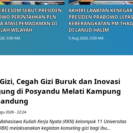
RI ESDM SEBUT PRESIDEN
AKHIRI LAWATAN KENEGAR
OWO PERINTAHKAN PLN
PRESIDEN PRABOWO LEPA
A ATASI PEMADAMAN DI
KEBERANGKATAN PM THAI
LAH WILAYAH
DI LANUD HALIM
26, 5:00 AM
5 Aug 2026, 5:00 AM
Gizi, Cegah Gizi Buruk dan Inovasi
gung di Posyandu Melati Kampung
Bandung
gu 2026 - 22:24
Mahasiswa Kuliah Kerja Nyata (KKN) kelompok 11 Universitas
BK) melaksanakan kegiatan konseling gizi bagi ibu...