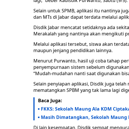
lagi,” beber Kadisdik Purwanto, Sabtu (9/5).
Selain untuk SPMB, aplikasi itu nantinya j
dan MTs di Jabar dapat terdata melalui aplik
Disdik Jabar mencatat setidaknya ada sekita
Merakalah yang nantinya akan mengikuti 
Melalui aplikasi tersebut, siswa akan terd
maupun jenjang pendidikan lainnya.
Menurut Purwanto, hasil uji coba tahap pe
penyempurnaan sistem sebelum digunakan
“Mudah-mudahan nanti saat digunakan bisa 
Selain penyiapan aplikasi, Disdik juga telah
mematangkan SPBM yang tak lama lagi dige
Baca Juga:
FKKS: Sekolah Maung Ala KDM Ciptaka
Masih Dimatangkan, Sekolah Maung M
Di lain kesempatan, Disdik sempat mengur