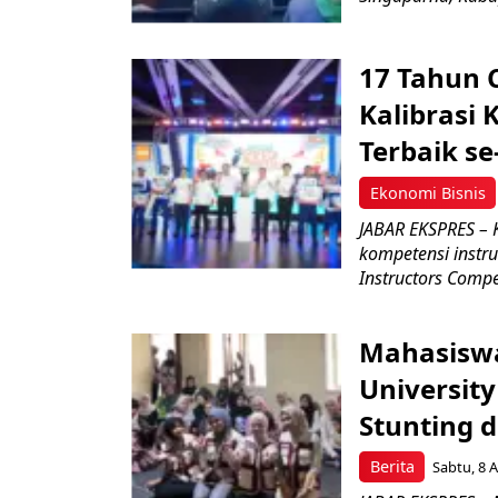
17 Tahun 
Kalibrasi 
Terbaik se
Ekonomi Bisnis
JABAR EKSPRES – 
kompetensi instru
Instructors Compet
Mahasiswa
Universit
Stunting 
Berita
Sabtu, 8 A