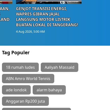
AAN,
GENJOT TRANSISI ENERGI,
S
WAPRES GIBRAN JAJAL
LAND
LANGSUNG MOTOR LISTRIK
BUATAN LOKAL DI TANGERANG!
4 Aug 2026, 5:00 AM
Tag Populer
18 rumah ludes
Aaliyah Massaid
ABN Amro World Tennis
ade londok
alarm bahaya
Anggaran Rp200 juta