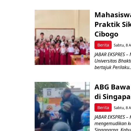
Mahasiswa
Praktik Si
Cibogo
Berita
Sabtu, 8 A
JABAR EKSPRES – 
Universitas Bhak
bertajuk Perilaku..
ABG Bawa 
di Singapa
Berita
Sabtu, 8 A
JABAR EKSPRES –
mengemudikan ken
Singaparna, Kabup