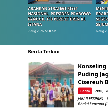
ARAHKAN STRATEGI RISET
MENTE
NASIONAL, PRESIDEN PRABOWO
PRAB
PANGGIL 150 PERISET BRIN KE
SEGER
ISTANA
SEJUM
7 Aug 2026, 5:00 AM
6 Aug 20
Berita Terkini
Konseling 
Puding Ja
Cisereuh 
Berita
Sabtu, 8 A
JABAR EKSPRES – 
Bhakti Kencana (U