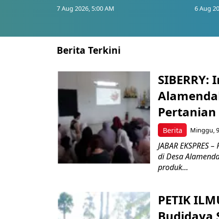
7 Aug 2026, 5:00 AM
6 Aug 20
Berita Terkini
SIBERRY: I
Alamendah
Pertanian
Berita
Minggu, 9
JABAR EKSPRES – P
di Desa Alamend
produk...
PETIK ILM
Budidaya 