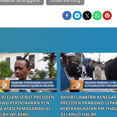
 Malaysia Terengganu
Urban Farming
RI ESDM SEBUT PRESIDEN
AKHIRI LAWATAN KENEGAR
OWO PERINTAHKAN PLN
PRESIDEN PRABOWO LEPA
A ATASI PEMADAMAN DI
KEBERANGKATAN PM THAI
LAH WILAYAH
DI LANUD HALIM