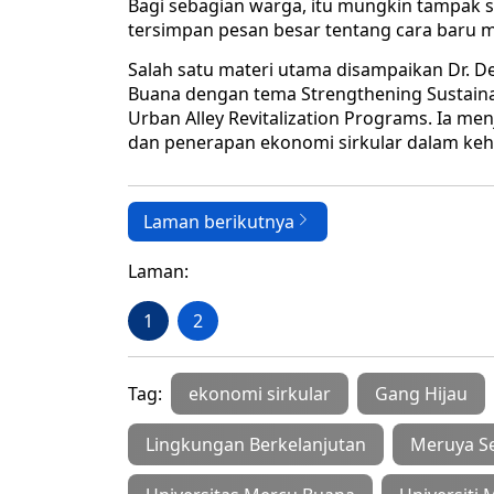
Bagi sebagian warga, itu mungkin tampak sed
tersimpan pesan besar tentang cara baru
Salah satu materi utama disampaikan Dr. De
Buana dengan tema Strengthening Sustainabl
Urban Alley Revitalization Programs. Ia me
dan penerapan ekonomi sirkular dalam kehi
Laman berikutnya
Laman:
1
2
Tag:
ekonomi sirkular
Gang Hijau
Lingkungan Berkelanjutan
Meruya Se