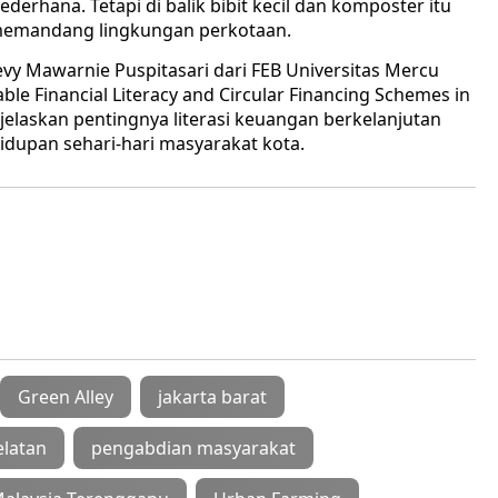
erhana. Tetapi di balik bibit kecil dan komposter itu
 memandang lingkungan perkotaan.
vy Mawarnie Puspitasari dari FEB Universitas Mercu
e Financial Literacy and Circular Financing Schemes in
njelaskan pentingnya literasi keuangan berkelanjutan
dupan sehari-hari masyarakat kota.
Green Alley
jakarta barat
latan
pengabdian masyarakat