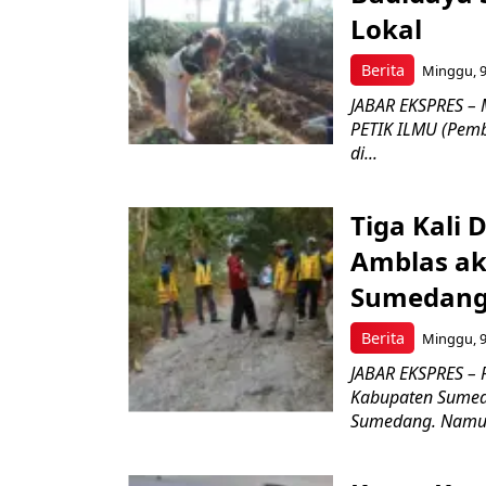
Lokal
Berita
Minggu, 9
JABAR EKSPRES – 
PETIK ILMU (Pembe
di...
Tiga Kali 
Amblas ak
Sumedang 
Berita
Minggu, 9
JABAR EKSPRES – 
Kabupaten Sumed
Sumedang. Namun