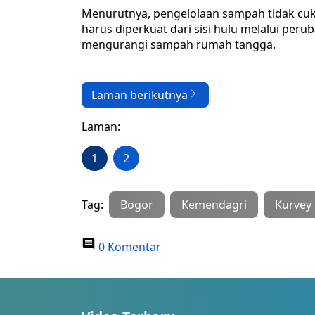
Menurutnya, pengelolaan sampah tidak cukup
harus diperkuat dari sisi hulu melalui pe
mengurangi sampah rumah tangga.
Laman berikutnya
Laman:
1
2
Tag:
Bogor
Kemendagri
Kurvey
0 Komentar