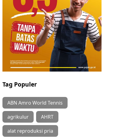
Tag Populer
ABN Amro World Tennis
agrikulur
AHRT
alat reproduksi pria