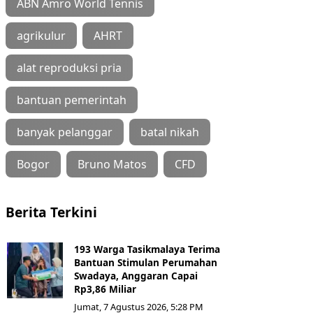
ABN Amro World Tennis
agrikulur
AHRT
alat reproduksi pria
bantuan pemerintah
banyak pelanggar
batal nikah
Bogor
Bruno Matos
CFD
Berita Terkini
193 Warga Tasikmalaya Terima
Bantuan Stimulan Perumahan
Swadaya, Anggaran Capai
Rp3,86 Miliar
Jumat, 7 Agustus 2026, 5:28 PM