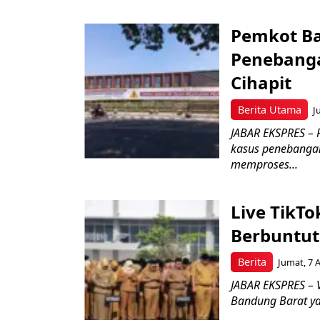
Pemkot Ba
Penebang
Cihapit
Berita Utama
J
JABAR EKSPRES – 
kasus penebangan
memproses...
Live TikT
Berbuntut
Berita
Jumat, 7 
JABAR EKSPRES – 
Bandung Barat ya