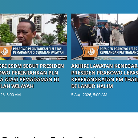
RI ESDM SEBUT PRESIDEN
AKHIRI LAWATAN KENEGAR
OWO PERINTAHKAN PLN
PRESIDEN PRABOWO LEPA
A ATASI PEMADAMAN DI
KEBERANGKATAN PM THAI
LAH WILAYAH
DI LANUD HALIM
26, 5:00 AM
5 Aug 2026, 5:00 AM