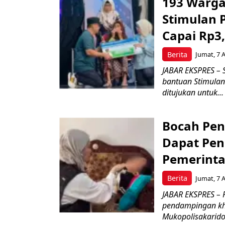
193 Warga
Stimulan
Capai Rp3,
Berita
Jumat, 7 
JABAR EKSPRES –
bantuan Stimulan
ditujukan untuk...
Bocah Pen
Dapat Pen
Pemerint
Berita
Jumat, 7 
JABAR EKSPRES –
pendampingan khu
Mukopolisakaridosi