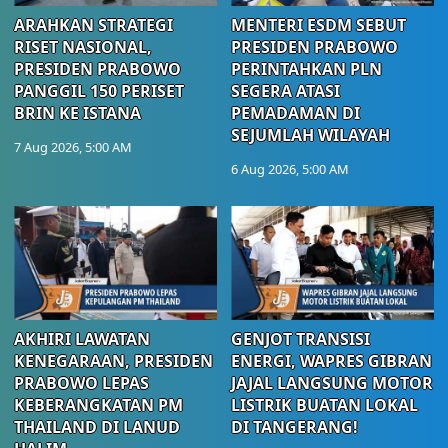
ARAHKAN STRATEGI
MENTERI ESDM SEBUT
RISET NASIONAL,
PRESIDEN PRABOWO
PRESIDEN PRABOWO
PERINTAHKAN PLN
PANGGIL 150 PERISET
SEGERA ATASI
BRIN KE ISTANA
PEMADAMAN DI
SEJUMLAH WILAYAH
7 Aug 2026, 5:00 AM
6 Aug 2026, 5:00 AM
AKHIRI LAWATAN
GENJOT TRANSISI
KENEGARAAN, PRESIDEN
ENERGI, WAPRES GIBRAN
PRABOWO LEPAS
JAJAL LANGSUNG MOTOR
KEBERANGKATAN PM
LISTRIK BUATAN LOKAL
THAILAND DI LANUD
DI TANGERANG!