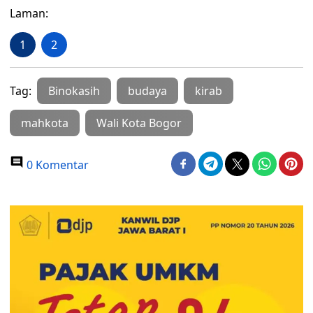
Laman:
1
2
Tag:
Binokasih
budaya
kirab
mahkota
Wali Kota Bogor
0 Komentar