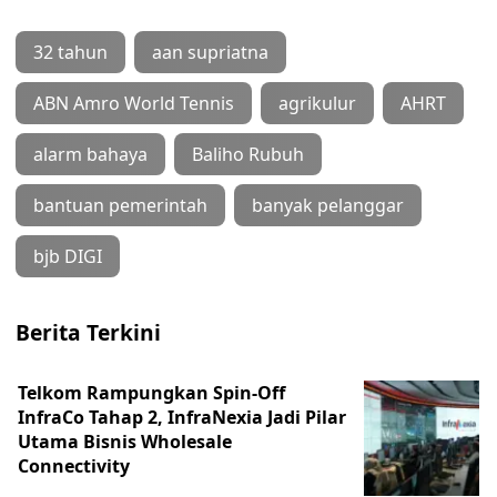
32 tahun
aan supriatna
ABN Amro World Tennis
agrikulur
AHRT
alarm bahaya
Baliho Rubuh
bantuan pemerintah
banyak pelanggar
bjb DIGI
Berita Terkini
Telkom Rampungkan Spin-Off
InfraCo Tahap 2, InfraNexia Jadi Pilar
Utama Bisnis Wholesale
Connectivity