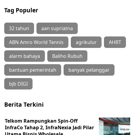
Tag Populer
32 tahun
aan supriatna
ABN Amro World Tennis
agrikulur
AHRT
alarm bahaya
Baliho Rubuh
bantuan pemerintah
banyak pelanggar
bjb DIGI
Berita Terkini
Telkom Rampungkan Spin-Off
InfraCo Tahap 2, InfraNexia Jadi Pilar
Utama Bisnis Wholesale