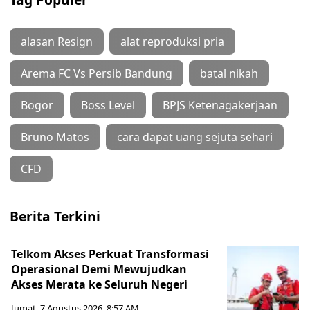
alasan Resign
alat reproduksi pria
Arema FC Vs Persib Bandung
batal nikah
Bogor
Boss Level
BPJS Ketenagakerjaan
Bruno Matos
cara dapat uang sejuta sehari
CFD
Berita Terkini
Telkom Akses Perkuat Transformasi
Operasional Demi Mewujudkan
Akses Merata ke Seluruh Negeri
Jumat, 7 Agustus 2026, 8:57 AM