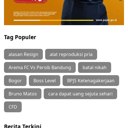
Tag Populer
alasan Resign
alat reproduksi pria
Arema FC Vs Persib Bandung
batal nikah
Bogor
Boss Level
BPJS Ketenagakerjaan
Bruno Matos
cara dapat uang sejuta sehari
CFD
Berita Terkini