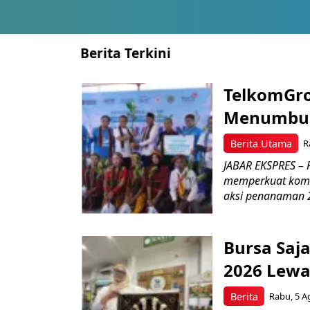
Berita Terkini
TelkomGro
Menumbuhk
Berita Utama
R
JABAR EKSPRES – P
memperkuat komit
aksi penanaman 2
Bursa Saj
2026 Lewa
Berita
Rabu, 5 A