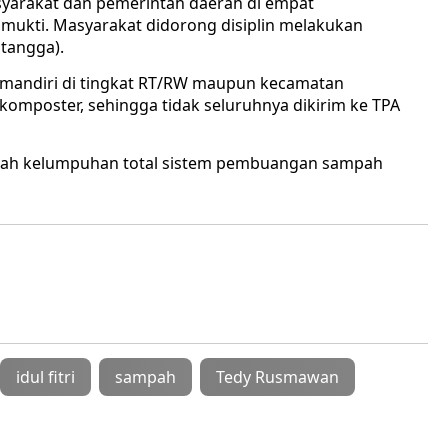
arakat dan pemerintah daerah di empat
mukti. Masyarakat didorong disiplin melakukan
tangga).
a mandiri di tingkat RT/RW maupun kecamatan
poster, sehingga tidak seluruhnya dikirim ke TPA
egah kelumpuhan total sistem pembuangan sampah
idul fitri
sampah
Tedy Rusmawan