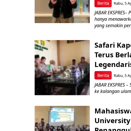
Berita
Rabu, 5 A
JABAR EKSPRES– Pe
hanya menawarkan
yang semakin pers
Safari Ka
Terus Berl
Legendari
Berita
Rabu, 5 A
JABAR EKSPRES – S
ke kalangan ulama
Mahasiswa
Universit
Penanggul