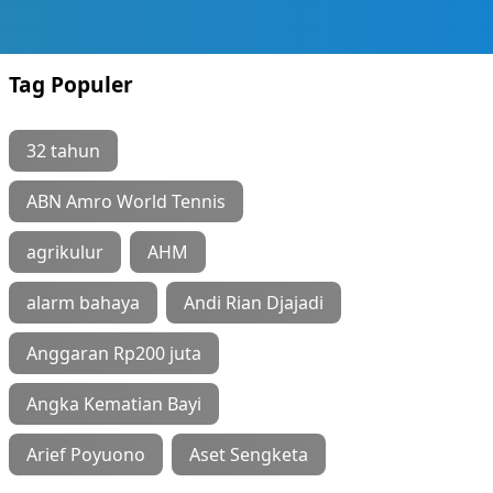
Tag Populer
32 tahun
ABN Amro World Tennis
agrikulur
AHM
alarm bahaya
Andi Rian Djajadi
Anggaran Rp200 juta
Angka Kematian Bayi
Arief Poyuono
Aset Sengketa