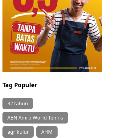
Tag Populer
32 tahun
ABN Amro World Tennis
agrikulur
AHM