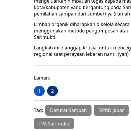
mengeluarkan himbauan tegas kepada masy
kota/kabupaten yang bergantung pada Sari
pemilahan sampah dari sumbernya (rumah 
Limbah organik diharapkan dikelola secar
menggunakan metode pengomposan atau kom
Sarimukti.
Langkah ini dianggap krusial untuk menc
regional saat perayaan lebaran nanti. (yan)
Laman:
1
2
Tag:
Darurat Sampah
DPRD Jabar
TPA Sarimukti