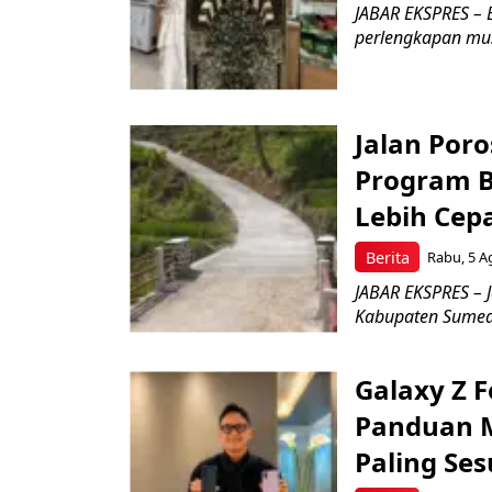
JABAR EKSPRES – 
perlengkapan musl
Jalan Por
Program B
Lebih Cep
Berita
Rabu, 5 A
JABAR EKSPRES – 
Kabupaten Sumeda
Galaxy Z Fo
Panduan M
Paling Se