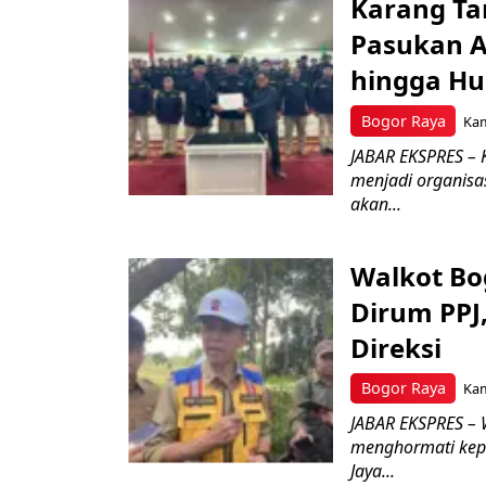
Karang Ta
Pasukan Ad
hingga Hu
Bogor Raya
Kam
JABAR EKSPRES – 
menjadi organisa
akan...
Walkot Bo
Dirum PPJ
Direksi
Bogor Raya
Kam
JABAR EKSPRES – 
menghormati kep
Jaya...