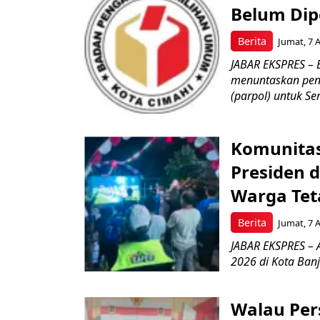
Belum Dipe
Berita
Jumat, 7 
JABAR EKSPRES – 
menuntaskan peng
(parpol) untuk Sem
Komunitas
Presiden 
Warga Tet
Berita
Jumat, 7 
JABAR EKSPRES – 
2026 di Kota Ban
Walau Pers