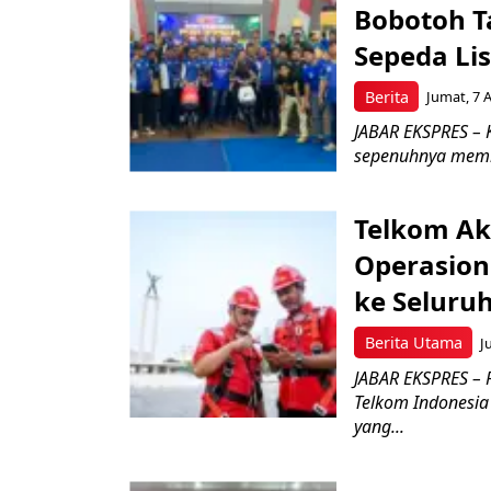
Bobotoh T
Sepeda Lis
Berita
Jumat, 7 
JABAR EKSPRES – K
sepenuhnya memb
Telkom Ak
Operasion
ke Seluru
Berita Utama
J
JABAR EKSPRES – 
Telkom Indonesia 
yang...