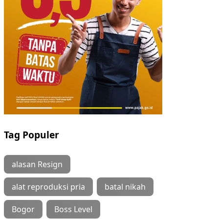
Tag Populer
alasan Resign
alat reproduksi pria
batal nikah
Bogor
Boss Level